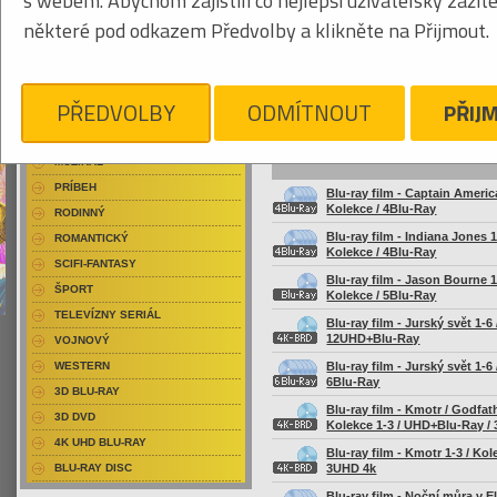
s webem. Abychom zajistili co nejlepší uživatelský zážit
HISTORICKÝ
některé pod odkazem Předvolby a klikněte na Přijmout.
HOROR
HUMOR
Obrázkový výpis
KOLEKCIA
PŘEDVOLBY
ODMÍTNOUT
PŘIJ
KOLEKCE
KOMÉDIA
KRIMI-THRILLER
Názov
MUZIKÁL
PRÍBEH
Blu-ray film - Captain America
Kolekce / 4Blu-Ray
RODINNÝ
Blu-ray film - Indiana Jones 1
ROMANTICKÝ
Kolekce / 4Blu-Ray
SCIFI-FANTASY
Blu-ray film - Jason Bourne 1
ŠPORT
Kolekce / 5Blu-Ray
TELEVÍZNY SERIÁL
Blu-ray film - Jurský svět 1-6 
12UHD+Blu-Ray
VOJNOVÝ
Blu-ray film - Jurský svět 1-6 
WESTERN
6Blu-Ray
3D BLU-RAY
Blu-ray film - Kmotr / Godfath
3D DVD
Kolekce 1-3 / UHD+Blu-Ray /
4K UHD BLU-RAY
Blu-ray film - Kmotr 1-3 / Kol
3UHD 4k
BLU-RAY DISC
Blu-ray film - Noční můra v E