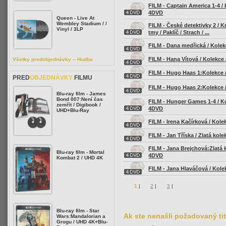
FILM - Captain America 1-4 / 
4DVD
Queen - Live At
Wembley Stadium / /
FILM - České detektivky 2 / K
Vinyl / 3LP
tmy / Paklíč / Strach / ...
FILM - Dana medřická / Kole
FILM - Hana Vítová / Kolekce
Všetky predobjednávky – Hudba
FILM - Hugo Haas 1:Kolekce 
PRED
OBJEDNÁVKY
FILMU
FILM - Hugo Haas 2:Kolekce 
Blu-ray film - James
Bond 007:Není čas
FILM - Hunger Games 1-4 / Ko
zemřít / Digibook /
4DVD
UHD+Blu-Ray
FILM - Irena Kačírková / Kole
FILM - Jan Tříska / Zlatá kol
FILM - Jana Brejchová:Zlatá 
Blu-ray film - Mortal
4DVD
Kombat 2 / UHD 4K
FILM - Jana Hlaváčová / Kole
1
|
2
|
3
|
Blu-ray film - Star
Ak ste nenašli požadovaný ti
Wars:Mandalorian a
Grogu / UHD 4K+Blu-