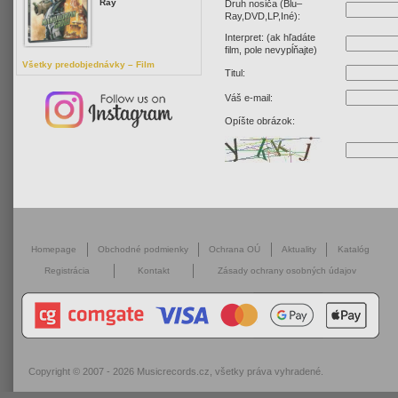
Ray
Druh nosiča (Blu–
Ray,DVD,LP,Iné):
Interpret: (ak hľadáte
film, pole nevypĺňajte)
Všetky predobjednávky – Film
Titul:
Váš e-mail:
Opíšte obrázok:
Homepage
Obchodné podmienky
Ochrana OÚ
Aktuality
Katalóg
Registrácia
Kontakt
Zásady ochrany osobných údajov
Copyright © 2007 - 2026
Musicrecords.cz
, všetky práva vyhradené.