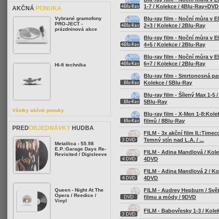
1-7 / Kolekce / 4Blu-Ray+DVD
AKČNÁ
PONUKA
Blu-ray film - Noční můra v E
Vybrané gramofony
PRO-JECT -
2+3 / Kolekce / 2Blu-Ray
prázdninová akce
Blu-ray film - Noční můra v E
4+5 / Kolekce / 2Blu-Ray
Blu-ray film - Noční můra v E
6+7 / Kolekce / 2Blu-Ray
Hi-fi technika
Blu-ray film - Smrtonosná pas
Kolekce / 5Blu-Ray
Blu-ray film - Šílený Max 1-5 /
5Blu-Ray
Všetky akčné ponuky
Blu-ray film - X-Men 1-8:Kole
filmů / 8Blu-Ray
PRED
OBJEDNÁVKY
HUDBA
FILM - 3x akční film II.:Timec
Temný stín nad L.A. / ...
Metallica - $5.98
E.P.:Garage Days Re-
FILM - Adina Mandlová / Kole
Revisited / Digisleeve
4DVD
FILM - Adina Mandlová 2 / Ko
4DVD
FILM - Audrey Hepburn / Svě
Queen - Night At The
Opera / Reedice /
filmu a módy / 9DVD
Vinyl
FILM - Babovřesky 1-3 / Kole