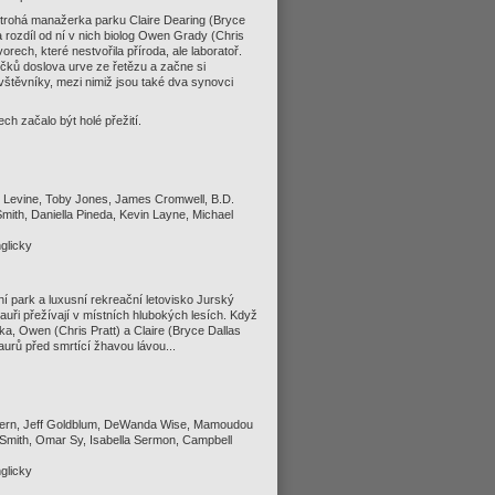
trohá manažerka parku Claire Dearing (Bryce
a rozdíl od ní v nich biolog Owen Grady (Chris
orech, které nestvořila příroda, ale laboratoř.
íčků doslova urve ze řetězu a začne si
vštěvníky, mezi nimiž jsou také dva synovci
ch začalo být holé přežití.
d Levine, Toby Jones, James Cromwell, B.D.
Smith, Daniella Pineda, Kevin Layne, Michael
glicky
vní park a luxusní rekreační letovisko Jurský
osauři přežívají v místních hlubokých lesích. Když
a, Owen (Chris Pratt) a Claire (Bryce Dallas
urů před smrtící žhavou lávou...
a Dern, Jeff Goldblum, DeWanda Wise, Mamoudou
 Smith, Omar Sy, Isabella Sermon, Campbell
nglicky