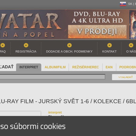
SK |
CZ | 
SK |
FAQ
REGISTRÁCIA
DODACIE A OBCH. PODMIENKY
KONTAKT
O NÁS
ĽADAŤ
INTERPRET
ALBUM/FILM
REŽISÉR/HEREC
EAN
PODROB
U-RAY FILM - JURSKÝ SVĚT 1-6 / KOLEKCE / 6B
interpret
Blu-ray film
 so súbormi cookies
názov
Jurský svět 1-6 / Kolekce / 6Blu-Ray
EAN