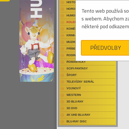
HISTORICKÝ
Tento web používá sou
HOROR
HUMOR
s webem. Abychom zaji
KOLEKCIA
některé pod odkazem 
KOMÉDIA
KRIMI-THRILLER
MUZIKÁL
PŘEDVOLBY
PRÍBEH
RODINNÝ
ROMANTICKÝ
SCIFI-FANTASY
ŠPORT
TELEVÍZNY SERIÁL
VOJNOVÝ
WESTERN
3D BLU-RAY
3D DVD
4K UHD BLU-RAY
BLU-RAY DISC