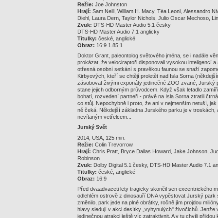
Režie:
Joe Johnston
Hrají:
Sam Neill, William H. Macy, Téa Leoni, Alessandro Ni
Diehl, Laura Dern, Taylor Nichols, Julio Oscar Mechoso, Li
Zvuk:
DTS-HD Master Audio 5.1 česky
DTS-HD Master Audio 7.1 anglicky
Titulky:
české, anglické
Obraz:
16:9 1.85:1
Doktor Grant, paleontolog světového jména, se i nadále věn
prokázat, že velociraptoři disponovali vysokou inteligencí
otřesná osobní setkání s pravěkou faunou se snaží zapom
Kirbyových, kteří se chtějí proletět nad Isla Sorna (někde
zásobovat živými exponáty jedinečné ZOO zvané, Jurský p
stane jejich odborným průvodcem. Když však letadlo zamíří n
bohatí, rozvedení partneři - právě na Isla Sorna ztratili čtrn
co stůj. Nepochybně i proto, že ani v nejmenším netuší, ja
ně čeká. Někdejší základna Jurského parku je v troskách, a
nevítaným vetřelcem...
Jurský Svět
2014, USA, 125 min.
Režie:
Colin Trevorrow
Hrají:
Chris Pratt, Bryce Dallas Howard, Jake Johnson, Jud
Robinson
Zvuk:
Dolby Digital 5.1 česky, DTS-HD Master Audio 7.1 an
Titulky:
české, anglické
Obraz:
16:9
Před dvaadvaceti lety tragicky skončil sen excentrického 
odlehlém ostrově z dinosauří DNA vypěstovat Jurský park 
změnilo, park jede na plné obrátky, ročně jím projdou mili
hlavy sledují v akci desítky „vyhynulých" živočichů. Jenže 
jedinečnou atrakci ještě víc zatraktivnit. A v tu chvíli přijdo