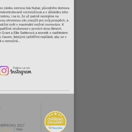
 po zániku ostrova Isla Nubar, původního domova
 i nekontrolovaně rozmnožovat a v důsledku toho
stému, i na to, že už patrně nestojíme na
 novou ohromnou sílu zneužít pro svůj prospěch, a
 se udržet svět v maximální možné rovnováze. K
i patřičné zkušenosti v prvních dvou filmech.
Grant a Ellie Sattlerová a teoretik s nadhledem
časem, lidskými i ještěřími nepřáteli, aby se v
ili o nemožné...