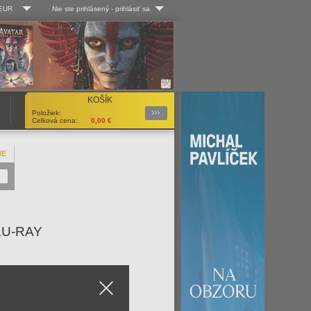
 EUR
Nie ste prihlásený
-
prihlásiť sa
Kč
Log-in
 EUR
Užív. meno:
KOŠÍK
Podrobnosti
Položiek:
Heslo:
Celková cena:
0,00
€
NE
Registrácia
Zabudli ste heslo?
LU-RAY
Close