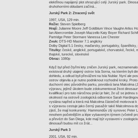
elektřinou napájený plot ohrazující celý Jurský park. Dinosau
druhohorními obludami začíná...
Jurský Park 2: Ztracený svět
1997, USA, 129 min.
Režie:
Steven Spielberg
Hrají:
Julianne Moore Jeff Goldblum Vince Vaughn Arliss Ho
Ian Abercrombie Joseph Mazzello Katy Boyer Richard Schif
Partridge Peter Stormare Vanessa Lee Chester
Zvuk:
DTS-HD Master 7.1 anglicky
Dolby Digital 5.1 česky, maďarsky, portugalsky, španělsky, 
Titulky:
české, anglické, portugalské, chorvatské, řecké,
thajské, turecké, slovinské
Obraz:
1080p
Když byl před čtyřmi lety zničen Jurský park, neznamenalo t
existoval druhý utajený ostrov Isla Sorna, na kterém byli di
dohledu, a odkud byli převáženi na Isla Nublar. Nyní ale p
ostrov objevila a je nutno podniknout rozhodné kroky. Pro
duchovní otec původního parku, povolává Iana Malcolma (J
výpravu, jejímž úkolem bude zdokumentovat život dinosaurů
kvalifikací pro tuto náročnou práci je fakt, že už se jednou 
okolností na ostrově zoologická odbornice Sarah Harding
vyslána napřed a která má Malcolma částečně motivovat k úč
s výpravou cestuje jako černý pasažér také Malcolmova dc
zjistí, že mají konkurenty: Hammondův zlý synovec Peter L
mnohem početnějším a lépe vybaveným týmem (včetně profe
a převézt do San Diega, kde mají být vystaveni v zoologické
dinosauři budou mít co žrát...
Jurský Park 3
2001, USA, 92 min.