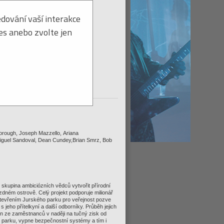
dování vaší interakce
ies anebo zvolte jen
Titul na dodanie ihneď
tohto titulu:
Strážiť ≫
borough, Joseph Mazzello, Ariana
iguel Sandoval, Dean Cundey,Brian Smrz, Bob
í skupina ambiciózních vědců vytvořit přírodní
ázdném ostrově. Celý projekt podporuje milionář
tevřením Jurského parku pro veřejnost pozve
jeho přítelkyní a další odborníky. Průběh jejich
en ze zaměstnanců v naději na tučný zisk od
 parku, vypne bezpečnostní systémy a tím i