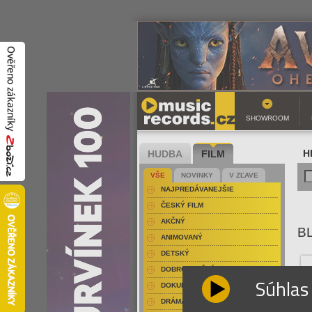
SHOWROOM
HUDBA
FILM
H
VŠE
NOVINKY
V ZĽAVE
NAJPREDÁVANEJŠIE
ČESKÝ FILM
AKČNÝ
BL
ANIMOVANÝ
DETSKÝ
DOBRODRUŽNÝ
Súhlas
DOKUMENT-PRÍRODOPISNÝ
DRÁMA