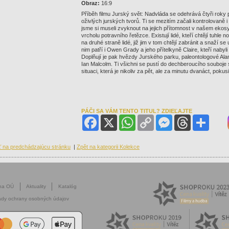
Obraz:
16:9
Příběh filmu Jurský svět: Nadvláda se odehrává čtyři roky
oživlých jurských tvorů. Ti se mezitím začali kontrolovaně
jsme si museli zvyknout na jejich přítomnost v našem ekosy
vrcholu potravního řetězce. Existují lidé, kteří chtějí tuhle
na druhé straně lidé, již jim v tom chtějí zabránit a snaží
nim patří i Owen Grady a jeho přítelkyně Claire, kteří nabyl
Doplňují je pak hvězdy Jurského parku, paleontologové Alan 
Ian Malcolm. Ti všichni se pustí do dechberoucího souboje s 
situaci, která je nikoliv za pět, ale za minutu dvanáct, pokus
PÁČI SA VÁM TENTO TITUL? ZDIEĽAJTE
Facebook
X
WhatsApp
Copy
Messenger
Threads
Share
Link
ť na predchádzajúcu stránku
|
Zpět na kategorii Kolekce
na OÚ
Aktuality
Katalóg
dy ochrany osobných údajov