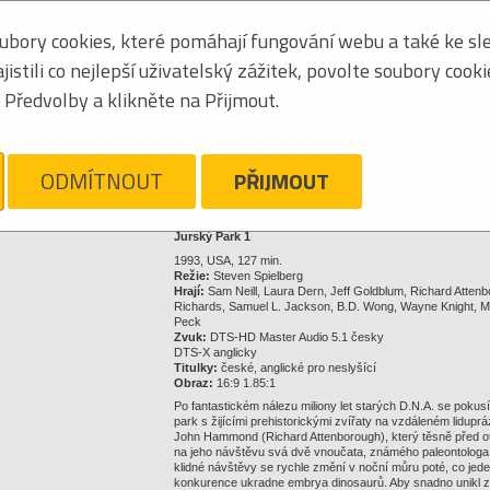
8595165387629
bory cookies, které pomáhají fungování webu a také ke sle
stili co nejlepší uživatelský zážitek, povolte soubory cook
Předvolby a klikněte na Přijmout.
33,76 €
Kliknite pre zväčšenie
ODMÍTNOUT
PŘIJMOUT
Strážny pes
Nechajte sa ľahko informovať o zmenách ceny a dostupnosti 
Jurský Park 1
1993, USA, 127 min.
Režie:
Steven Spielberg
Hrají:
Sam Neill, Laura Dern, Jeff Goldblum, Richard Atten
Richards, Samuel L. Jackson, B.D. Wong, Wayne Knight, M
Peck
Zvuk:
DTS-HD Master Audio 5.1 česky
DTS-X anglicky
Titulky:
české, anglické pro neslyšící
Obraz:
16:9 1.85:1
Po fantastickém nálezu miliony let starých D.N.A. se pokus
park s žijícími prehistorickými zvířaty na vzdáleném lidupr
John Hammond (Richard Attenborough), který těsně před o
na jeho návštěvu svá dvě vnoučata, známého paleontologa s 
klidné návštěvy se rychle změní v noční můru poté, co jed
konkurence ukradne embrya dinosaurů. Aby snadno unikl z