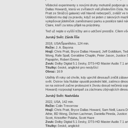
Vědecké experimenty s novými druhy mohutně podporuje s
Dallas Howard), která ve zvířatech vidí především čísla. N
Pratt ze Strážců galaxie) vidí hlavně nebezpečí, zvlášť ve tv
Události mu dají za pravdu, když se jeden z takových mazl
vylepšovat jídelníček zaměstnanci parku a posléze také ná
Claire, kteří za tetou přijeli na prázdniny.
Teď už nejde o vyšší tržby ani o udržení prestiže. Cílem vše
Jurský Svět: Zánik říše
2018, USA/Španělsko, 124 min.
Režie:
J. A. Bayona
Hrají:
Chris Pratt, Bryce Dallas Howard, Jeff Goldblum, Te
Wong, Rafe Spall, Geraldine Chaplin, Peter Jason, Justice 
Papajohn, Robert Emms
Zvuk:
Dolby Digital 5.1 česky, DTS-HD Master Audio 7.1 an
Titulky:
české, anglické pro neslyšící
Obraz:
16:9
Uběhly tři roky od chvíle, kdy uprchlí dinosauři zničili zába
svět. Ostrov Isla Nublar opustili poslední lidé, zatímco din
se na ostrově začne probouzet k životu dosud nečinná sopk
Howard) rozpoutají kampaň za záchranu zbývajících dinosa
Jurský Svět: Nadvláda
2022, USA, 142 min.
Režie:
Colin Trevorrow
Hrají:
Chris Pratt, Bryce Dallas Howard, Sam Neill, Laur
Athie, BD Wong, Dichen Lachman, Daniella Pineda, Justice
Scott, Kristoffer Polaha, Scott Haze
Zvuk:
Dolby Digital 5.1 česky, DTS-HD Master Audio 7.1 a
Titulky:
české, anglické