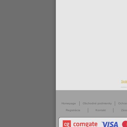
Spä
Homepage
Obchodné podmienky
Ochra
Registrácia
Kontakt
Zása