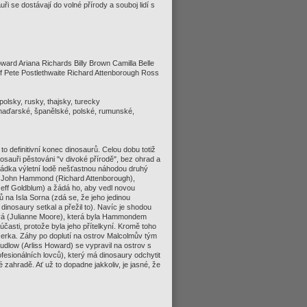
ři se dostávají do volné přírody a souboj lidí s
ward Ariana Richards Billy Brown Camilla Belle
f Pete Postlethwaite Richard Attenborough Ross
polsky, rusky, thajsky, turecky
 maďarské, španělské, polské, rumunské,
o definitivní konec dinosaurů. Celou dobu totiž
nosauři pěstováni "v divoké přírodě", bez ohrad a
osádka výletní lodě nešťastnou náhodou druhý
to John Hammond (Richard Attenborough),
eff Goldblum) a žádá ho, aby vedl novou
 na Isla Sorna (zdá se, že jeho jedinou
s dinosaury setkal a přežil to). Navíc je shodou
ová (Julianne Moore), která byla Hammondem
asti, protože byla jeho přítelkyní. Kromě toho
erka. Záhy po doplutí na ostrov Malcolmův tým
udlow (Arliss Howard) se vypravil na ostrov s
sionálních lovců), který má dinosaury odchytit
 zahradě. Ať už to dopadne jakkoliv, je jasné, že