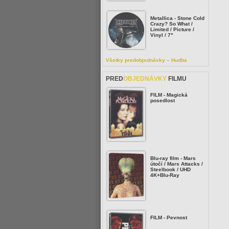
Metallica - Stone Cold
Crazy? So What /
Limited / Picture /
Vinyl / 7"
Všetky predobjednávky – Hudba
PRED
OBJEDNÁVKY
FILMU
FILM - Magická
posedlost
Blu-ray film - Mars
útočí / Mars Attacks /
Steelbook / UHD
4K+Blu-Ray
FILM - Pevnost