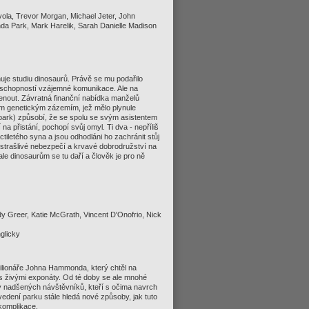
vola, Trevor Morgan, Michael Jeter, John
nda Park, Mark Harelik, Sarah Danielle Madison
uje studiu dinosaurů. Právě se mu podařilo
 a schopností vzájemné komunikace. Ale na
enout. Závratná finanční nabídka manželů
jším genetickým zázemím, jež mělo plynule
ark) způsobí, že se spolu se svým asistentem
a přistání, pochopí svůj omyl. Ti dva - nepříliš
áctiletého syna a jsou odhodláni ho zachránit stůj
k strašlivé nebezpečí a krvavé dobrodružství na
le dinosaurům se tu daří a člověk je pro ně
y Greer, Katie McGrath, Vincent D'Onofrio, Nick
glicky
milionáře Johna Hammonda, který chtěl na
s živými exponáty. Od té doby se ale mnohé
óny nadšených návštěvníků, kteří s očima navrch
vedení parku stále hledá nové způsoby, jak tuto
u komplikace.