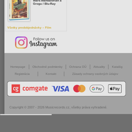
Wars:Mandalorian a
Grogu / Blu-Ray
Všetky predobjednávky – Film
Homepage
Obchodné podmienky
Ochrana OÚ
Aktuality
Katalóg
Registrácia
Kontakt
Zásady ochrany osobných údajov
Copyright © 2007 - 2026
Musicrecords.cz
, všetky práva vyhradené.