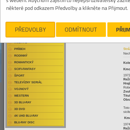
s webem. Abychom zajistili co nejlepší uživatelský zážit
HISTORICKÝ
859
některé pod odkazem Předvolby a klikněte na Přijmout.
HOROR
HUMOR
KOLEKCIA
62
PŘEDVOLBY
ODMÍTNOUT
PŘIJ
KOMÉDIA
Kliknite pre zväčšenie
KRIMI-THRILLER
MUZIKÁL
Strá
PRÍBEH
Nech
RODINNÝ
ROMANTICKÝ
Kol
Kmot
SCIFI-FANTASY
1972
ŠPORT
Reži
TELEVÍZNY SERIÁL
Hraj
Robe
VOJNOVÝ
Zvu
Titu
WESTERN
Obr
3D BLU-RAY
Toto
3D DVD
sici
4K UHD BLU-RAY
Kmot
BLU-RAY DISC
1974
Reži