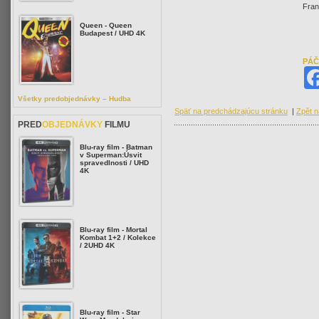
Fran
Queen - Queen
Budapest / UHD 4K
PÁČ
Všetky predobjednávky – Hudba
Späť na predchádzajúcu stránku
|
Zpět n
PRED
OBJEDNÁVKY
FILMU
Blu-ray film - Batman
v Superman:Úsvit
spravedlnosti / UHD
4K
Blu-ray film - Mortal
Kombat 1+2 / Kolekce
/ 2UHD 4K
Blu-ray film - Star