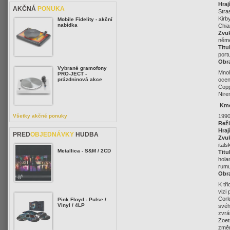
Hraj
AKČNÁ
PONUKA
Stra
Kirb
Mobile Fidelity - akční
nabídka
Chia
Zvu
něm
Titu
port
Obr
Vybrané gramofony
Mnoh
PRO-JECT -
prázdninová akce
ocen
Copp
Nire
Kmo
1990
Všetky akčné ponuky
Reži
Hraj
PRED
OBJEDNÁVKY
HUDBA
Zvu
ital
Metallica - S&M / 2CD
Titu
hola
rumu
Obr
K tř
vizi
Corl
Pink Floyd - Pulse /
Vinyl / 4LP
svéh
zvrá
Zoet
změn