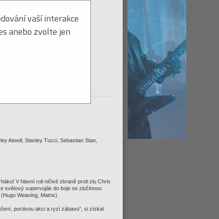
dování vaší interakce
ies anebo zvolte jen
Titul na dodanie ihneď
tohto titulu:
Strážiť ≫
 Atwell, Stanley Tucci, Sebastian Stan,
ku! V hlavní roli ničivé zbraně proti zlu Chris
 se světový supervoják do boje se zločinnou
(Hugo Weaving, Matrix).
šení, poctivou akci a ryzí zábavu“, si získal