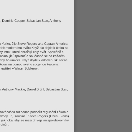
, Dominic Cooper, Sebastian Stan, Anthony
w Yorku, žije Steve Rogers aka Captain America
sobit modernímu světu.Když ale dojde k útoku na
y intrik, které ohrožují celý svět. Společně s
rohlubující spiknutí a současně se na každém
i, aby ho umlčeli. Když dojde k odhalení skutečné
 Widow na pomoc svého spojence Falcona.
příteli – Winter Soldierovi.
Anthony Mackie, Daniel Brühl, Sebastian Stan,
ová vláda rozhodne podpořit regulační zákon o
owney Jr.) souhlasí, Steve Rogers (Chris Evans)
 jiskřička, aby se mezi dřívějšími spolubojovníky
dinů...