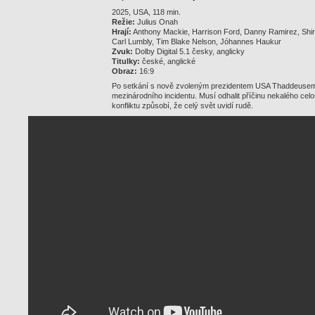
2025, USA, 118 min.
Režie:
Julius Onah
Hrají:
Anthony Mackie, Harrison Ford, Danny Ramirez, Shi
Carl Lumbly, Tim Blake Nelson, Jóhannes Haukur
Zvuk:
Dolby Digital 5.1 česky, anglicky
Titulky:
české, anglické
Obraz:
16:9
Po setkání s nově zvoleným prezidentem USA Thaddeusem
mezinárodního incidentu. Musí odhalit příčinu nekalého cel
konfliktu způsobí, že celý svět uvidí rudě.