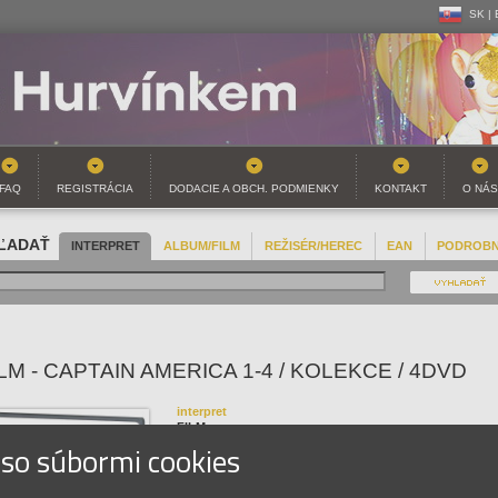
SK |
CZ | 
SK |
FAQ
REGISTRÁCIA
DODACIE A OBCH. PODMIENKY
KONTAKT
O NÁS
ĽADAŤ
INTERPRET
ALBUM/FILM
REŽISÉR/HEREC
EAN
PODROB
LM - CAPTAIN AMERICA 1-4 / KOLEKCE / 4DVD
interpret
FILM
 so súbormi cookies
názov
Captain America 1-4 / Kolekce / 4DVD
EAN