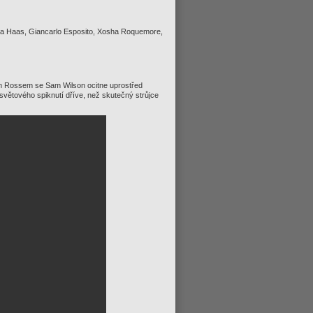
ra Haas, Giancarlo Esposito, Xosha Roquemore,
 Rossem se Sam Wilson ocitne uprostřed
osvětového spiknutí dříve, než skutečný strůjce