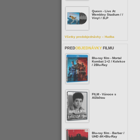
Queen - Live At
Wembley Stadium / /
Vinyl / 3LP
Všetky predobjednávky – Hudba
PRED
OBJEDNÁVKY
FILMU
Blu-ray film - Mortal
Kombat 1+2 / Kolekce
/ 2Blu-Ray
FILM - Vánoce s
Alžbětou
Blu-ray film - Barbar /
UHD 4K+Blu-Ray