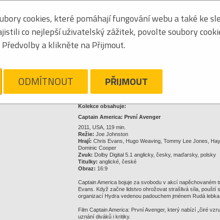
8595731302384
bory cookies, které pomáhají fungování webu a také ke sle
stili co nejlepší uživatelský zážitek, povolte soubory cook
Předvolby a klikněte na Přijmout.
24,68 €
Kliknite pre zväčšenie
ODMÍTNOUT
PŘIJMOUT
Strážny pes
Nechajte sa ľahko informovať o zmenách ceny a dostupnosti 
Kolekce obsahuje:
Captain America: První Avenger
2011, USA, 119 min.
Režie:
Joe Johnston
Hrají:
Chris Evans, Hugo Weaving, Tommy Lee Jones, Hayley
Dominic Cooper
Zvuk:
Dolby Digital 5.1 anglicky, česky, maďarsky, polsky
Titulky:
anglické, české
Obraz:
16:9
Captain America bojuje za svobodu v akcí napěchovaném trhá
Evans. Když začne lidstvo ohrožovat strašlivá síla, pouští
organizací Hydra vedenou padouchem jménem Rudá lebka 
Film Captain America: První Avenger, který nabízí „čiré vzru
uznání diváků i kritiky.