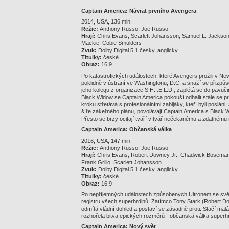
Captain America: Návrat prvního Avengera
2014, USA, 136 min.
Režie:
Anthony Russo, Joe Russo
Hrají:
Chris Evans, Scarlett Johansson, Samuel L. Jackson
Mackie, Cobie Smulders
Zvuk:
Dolby Digital 5.1 česky, anglicky
Titulky:
české
Obraz:
16:9
Po katastrofických událostech, které Avengers prožili v Ne
poklidně v ústraní ve Washingtonu, D.C. a snaží se přizpů
jeho kolegu z organizace S.H.I.E.L.D., zaplétá se do pavučin
Black Widow se Captain America pokouší odhalit stále se p
kroku střetává s profesionálními zabijáky, kteří byli poslán
šíře zákeřného plánu, povolávají Captain America s Black
Přesto se brzy ocitají tváří v tvář nečekanému a zdatnému ne
Captain America: Občanská válka
2016, USA, 147 min.
Režie:
Anthony Russo, Joe Russo
Hrají:
Chris Evans, Robert Downey Jr., Chadwick Boseman, 
Frank Grillo, Scarlett Johansson
Zvuk:
Dolby Digital 5.1 česky, anglicky
Titulky:
české
Obraz:
16:9
Po nepříjemných událostech způsobených Ultronem se svět
registru všech superhrdinů. Zatímco Tony Stark (Robert D
odmítá vládní dohled a postaví se zásadně proti. Stačí malá
rozhořela bitva epických rozměrů - občanská válka superhr
Captain America: Nový svět