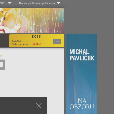
 EUR
Nie ste prihlásený
-
prihlásiť sa
Kč
Log-in
 EUR
Užív. meno:
KOŠÍK
Podrobnosti
Položiek:
Heslo:
Celková cena:
0,00
€
NE
Registrácia
Zabudli ste heslo?
Close