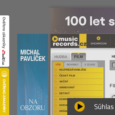
SHOWROOM
HUDBA
FILM
H
VŠE
NOVINKY
V ZĽAVE
NAJPREDÁVANEJŠIE
ČESKÝ FILM
AKČNÝ
FI
ANIMOVANÝ
DETSKÝ
DOBRODRUŽNÝ
Súhlas
DOKUMENT-PRÍRODOPISNÝ
DRÁMA