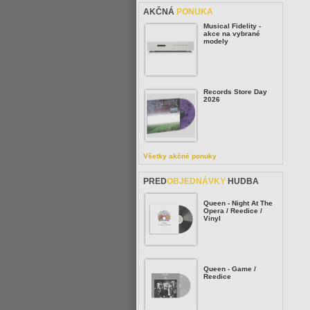
AKČNÁ
PONUKA
Musical Fidelity -
akce na vybrané
modely
Records Store Day
2026
Všetky akčné ponuky
PRED
OBJEDNÁVKY
HUDBA
Queen - Night At The
Opera / Reedice /
Vinyl
Queen - Game /
Reedice