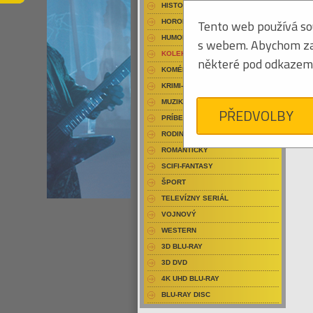
HISTORICKÝ
Tento web používá sou
HOROR
HUMOR
s webem. Abychom zaji
KOLEKCIA
některé pod odkazem 
KOMÉDIA
KRIMI-THRILLER
MUZIKÁL
PŘEDVOLBY
PRÍBEH
RODINNÝ
ROMANTICKÝ
SCIFI-FANTASY
ŠPORT
TELEVÍZNY SERIÁL
VOJNOVÝ
WESTERN
3D BLU-RAY
3D DVD
4K UHD BLU-RAY
BLU-RAY DISC