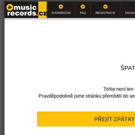
SHOWROOM
FAQ
REGISTRACE
DODAC
ŠPAT
Tohle není ten t
Pravděpodobně jsme stránku přemístili do a
PŘEJÍT ZPÁTK