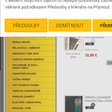
s webem. Abychom zajistili co nejlepší uživatelský zážit
RAP / HIP HOP DOMÁCI
některé pod odkazem Předvolby a klikněte na Přijmout.
RAP / HIP HOP ZAHRANIČNÝ
BLU-RAY / HUDBA
Tabuľkový výpis
DVD / HUDBA
PŘEDVOLBY
ODMÍTNOUT
PŘIJ
JAZZ/BLUES
PUNK / HARDCORE
ACID JAZZ / TRIP HOP
Accordion Affairs
TECHNO / TRANCE / HOUSE
Le Petit Oiseau
WORLD MUSIC
RELAXÁCIA / AMBIENT
Vaša cena
Rok vydania
NAHRÁVKY PRE DETI
16,86 €
2021
ĽUDOVÁ HUDBA DOMÁCA
HOVORENÉ SLOVO /
AUDIO KNIHY
VIANOČNÉ KOLEDY
VÁŽNA HUDBA
OST FILMOVÁ HUDBA
VARIOUS ZAHRANIČNÉ
VARIOUS DOMÁCI
Adderley Cannonball
Somethin' Else / Vinyl
ELECTRO / INDUSTRIAL
REGGAE / DUB