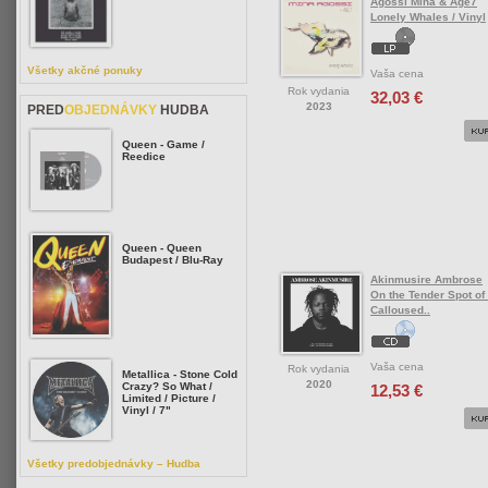
Agossi Mina & Age7
Lonely Whales / Vinyl
Všetky akčné ponuky
Vaša cena
Rok vydania
32,03 €
2023
PRED
OBJEDNÁVKY
HUDBA
Queen - Game /
Reedice
Queen - Queen
Budapest / Blu-Ray
Akinmusire Ambrose
On the Tender Spot of
Calloused..
Vaša cena
Rok vydania
Metallica - Stone Cold
2020
Crazy? So What /
12,53 €
Limited / Picture /
Vinyl / 7"
Všetky predobjednávky – Hudba