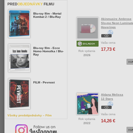
PRED
OBJEDNÁVKY
FILMU
Blu-ray film - Mortal
Kombat 2 / Blu-Ray
Akinmusire Ambrose
Slo-mo Neon Luminat
Hoverings
Vaša cena
Blu-ray film - Ecce
17,73 €
Rok vydania
Homo Homolka / Blu-
Ray
2026
FILM - Pevnost
Aldana Melissa
12 Stars
Vaša cena
Všetky predobjednávky – Film
Rok vydania
14,26 €
2022