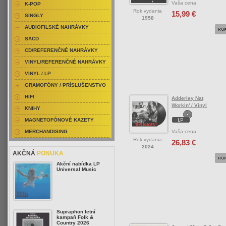
Vaša cena
K-POP
Rok vydania
15,99 €
SINGLY
1958
AUDIOFILSKÉ NAHRÁVKY
SACD
CD/REFERENČNÉ NAHRÁVKY
VINYL/REFERENČNÉ NAHRÁVKY
VINYL / LP
GRAMOFÓNY / PRÍSLUŠENSTVO
HIFI
Adderley Nat
Workin' / Vinyl
KNIHY
MAGNETOFÓNOVÉ KAZETY
Vaša cena
MERCHANDISING
Rok vydania
26,83 €
2024
AKČNÁ
PONUKA
Akční nabídka LP
Universal Music
Supraphon letní
kampaň Folk &
Country 2026