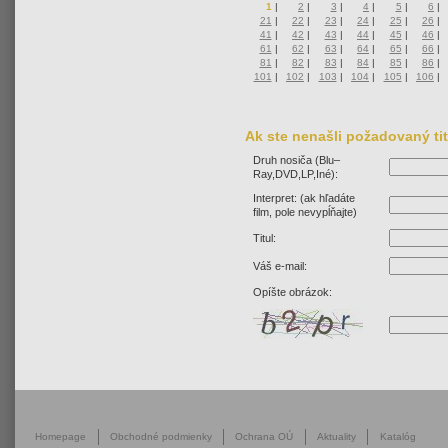
1
|
2
|
3
|
4
|
5
|
6
|
21
|
22
|
23
|
24
|
25
|
26
|
41
|
42
|
43
|
44
|
45
|
46
|
61
|
62
|
63
|
64
|
65
|
66
|
81
|
82
|
83
|
84
|
85
|
86
|
101
|
102
|
103
|
104
|
105
|
106
|
Ak ste nenašli požadovaný ti
Druh nosiča (Blu–
Ray,DVD,LP,Iné):
Interpret: (ak hľadáte
film, pole nevypĺňajte)
Titul:
Váš e-mail:
Opíšte obrázok:
Homepage
Obchodné podmienky
Ochrana OÚ
Aktuality
Katalóg