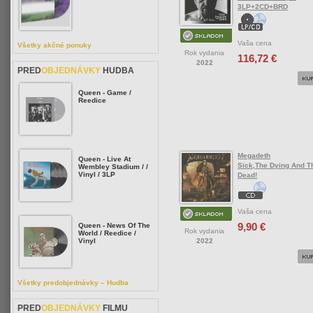
3LP+2CD+BRD
Vaša cena
Všetky akčné ponuky
Rok vydania
116,72 €
2022
PRED
OBJEDNÁVKY
HUDBA
Queen - Game /
Reedice
Megadeth
Queen - Live At
Sick,The Dying And T
Wembley Stadium / /
Vinyl / 3LP
Dead!
Vaša cena
9,90 €
Queen - News Of The
Rok vydania
World / Reedice /
Vinyl
2022
Všetky predobjednávky – Hudba
PRED
OBJEDNÁVKY
FILMU