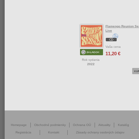
Flamengo Reunion Se
Live
Vaša cena
11,20 €
Rok vydania
2022
Homepage
Obchodné podmienky
Ochrana OÚ
Aktuality
Katalóg
Registrácia
Kontakt
Zásady ochrany osobných údajov