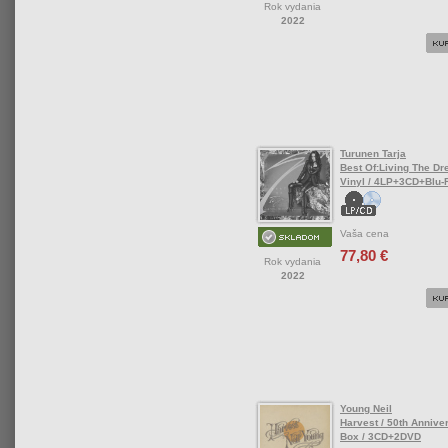
Rok vydania
2022
Turunen Tarja
Best Of:Living The Dr
Vinyl / 4LP+3CD+Blu-
Vaša cena
77,80 €
Rok vydania
2022
Young Neil
Harvest / 50th Anniver
Box / 3CD+2DVD