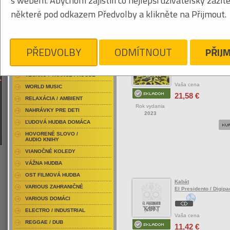
s webem. Abychom zajistili co nejlepší uživatelský zážit
RAP / HIP HOP DOMÁCI
některé pod odkazem Předvolby a klikněte na Přijmout.
RAP / HIP HOP ZAHRANIČNÝ
BLU-RAY / HUDBA
Tabuľkový výpis
DVD / HUDBA
PŘEDVOLBY
ODMÍTNOUT
PŘIJ
Metallica
PUNK / HARDCORE
72 Seasons / Digipac
ACID JAZZ / TRIP HOP
TECHNO / TRANCE / HOUSE
Vaša cena
WORLD MUSIC
21,58 €
RELAXÁCIA / AMBIENT
Rok vydania
NAHRÁVKY PRE DETI
2023
ĽUDOVÁ HUDBA DOMÁCA
HOVORENÉ SLOVO /
AUDIO KNIHY
VIANOČNÉ KOLEDY
VÁŽNA HUDBA
OST FILMOVÁ HUDBA
Kabát
VARIOUS ZAHRANIČNÉ
El Presidento / Digip
VARIOUS DOMÁCI
ELECTRO / INDUSTRIAL
Vaša cena
REGGAE / DUB
11,42 €