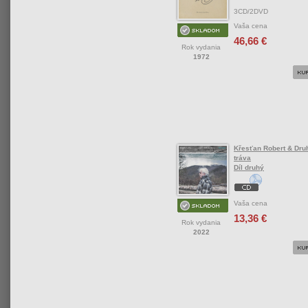
3CD/2DVD
Vaša cena
46,66 €
Rok vydania
1972
Křesťan Robert & Dru
tráva
Díl druhý
Vaša cena
13,36 €
Rok vydania
2022