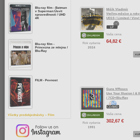
Blu-ray film - Batman
Mišík Vladimír
v Superman:Úsvit
Vteřiny,měsíce a roky
spravedlnosti / UHD
4K
UD1S / Limited / Vinyl
Vaša cena
64,82 €
Rok vydania
Blu-ray film -
Princezna ze mlejna /
2024
Blu-Ray
FILM - Pevnost
Guns N'Roses
Use Your Illusion I & I
/ 7CD+Blu-Ray
Vaša cena
Všetky predobjednávky – Film
302,67 €
Rok vydania
1991