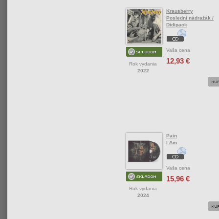
Krausberry
Poslední nádražák /
Didipack
Vaša cena
12,93 €
Rok vydania
2022
Pain
I Am
Vaša cena
15,96 €
Rok vydania
2024