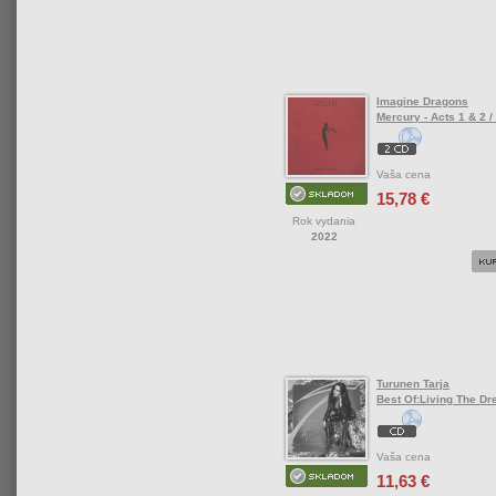
Imagine Dragons
Mercury - Acts 1 & 2 
Vaša cena
15,78 €
Rok vydania
2022
Turunen Tarja
Best Of:Living The D
Vaša cena
11,63 €