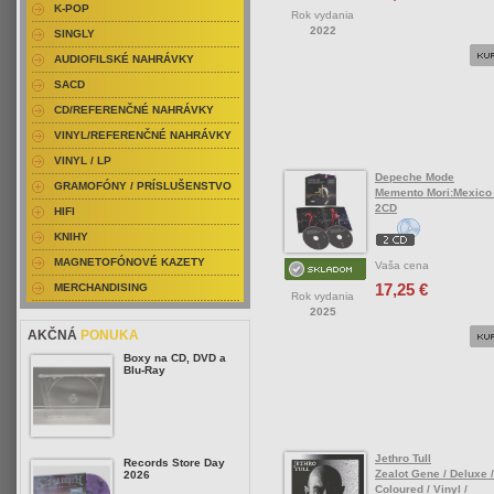
K-POP
Rok vydania
2022
SINGLY
AUDIOFILSKÉ NAHRÁVKY
SACD
CD/REFERENČNÉ NAHRÁVKY
VINYL/REFERENČNÉ NAHRÁVKY
VINYL / LP
Depeche Mode
GRAMOFÓNY / PRÍSLUŠENSTVO
Memento Mori:Mexico 
2CD
HIFI
KNIHY
MAGNETOFÓNOVÉ KAZETY
Vaša cena
17,25 €
MERCHANDISING
Rok vydania
2025
AKČNÁ
PONUKA
Boxy na CD, DVD a
Blu-Ray
Jethro Tull
Records Store Day
Zealot Gene / Deluxe /
2026
Coloured / Vinyl /