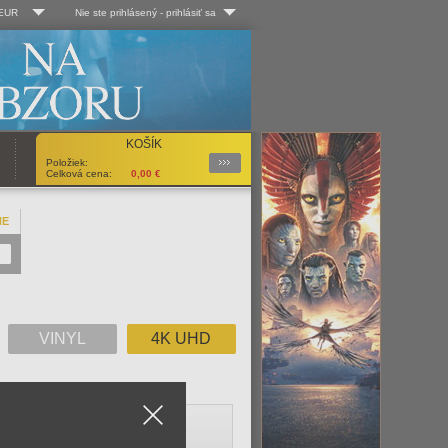
 EUR
Nie ste prihlásený
-
prihlásiť sa
Kč
Log-in
 EUR
Užív. meno:
KOŠÍK
Podrobnosti
Položiek:
Heslo:
Celková cena:
0,00
€
NE
Registrácia
Zabudli ste heslo?
VINYL
4K UHD
Close
V
W
X
Y
Z
Všetko