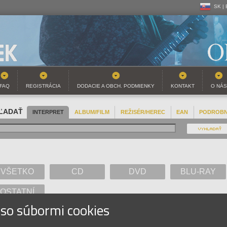
SK |
CZ | 
SK |
FAQ
REGISTRÁCIA
DODACIE A OBCH. PODMIENKY
KONTAKT
O NÁS
ĽADAŤ
INTERPRET
ALBUM/FILM
REŽISÉR/HEREC
EAN
PODROB
VŠETKO
CD
DVD
BLU-RAY
OSTATNÍ
 so súbormi cookies
A
B
C
D
E
F
G
H
I
J
K
L
M
N
O
P
Q
R
S
T
U