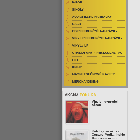
K-POP
SINGLY
AUDIOFILSKÉ NAHRÁVKY
SACD
CD/REFERENČNÉ NAHRÁVKY
VINYL/REFERENČNÉ NAHRÁVKY
VINYL / LP
GRAMOFÓNY / PRÍSLUŠENSTVO
HIFI
KNIHY
MAGNETOFÓNOVÉ KAZETY
MERCHANDISING
AKČNÁ
PONUKA
Vinyly - výprodej
zásob
Katalogová akce -
Century Media, Inside
Out - snížení cen