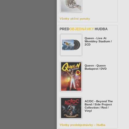
Všetky akčné ponuky
PRED
OBJEDNÁVKY
HUDBA
Queen - Live At
Wembley Stadium /
2CD
Queen - Queen
Budapest / DVD
AC/DC - Beyond The
Band / Side Project
Collection / Red /
Vinyl
Všetky predobjednávky – Hudba