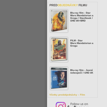
PRED
OBJEDNÁVKY
FILMU
Blu-ray film - Star
Wars:Mandalorian a
Grogu / Steelbook /
UHD 4K+BRD
FILM - Star
Wars:Mandalorian a
Grogu
Blu-ray film - Jasné
nebezpečí / UHD 4K
Všetky predobjednávky – Film