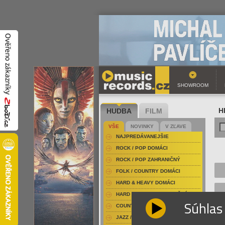
SHOWROOM
HUDBA
FILM
H
VŠE
NOVINKY
V ZĽAVE
NAJPREDÁVANEJŠIE
ROCK / POP DOMÁCI
ROCK / POP ZAHRANIČNÝ
FOLK / COUNTRY DOMÁCI
HARD & HEAVY DOMÁCI
HARD & HEAVY ZAHRANIČNÝ
Súhlas
COUNTRY
JAZZ / BLUES