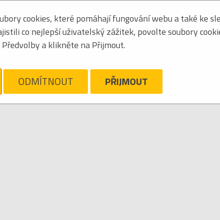
bory cookies, které pomáhají fungování webu a také ke sle
Zoradiť podľa:
základné
|
mená
stili co nejlepší uživatelský zážitek, povolte soubory cook
Tabuľkový výpis
Předvolby a klikněte na Přijmout.
ám ľúto, ale pre daný žáner/kategóriu nie sú v katalógu žiadne položky.
Zrušiť filter
ODMÍTNOUT
PŘIJMOUT