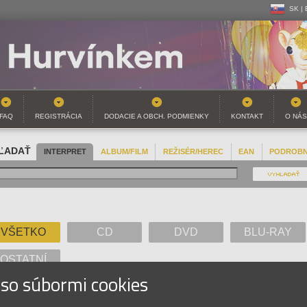
SK |
CZ | 
SK |
FAQ
REGISTRÁCIA
DODACIE A OBCH. PODMIENKY
KONTAKT
O NÁS
ĽADAŤ
INTERPRET
ALBUM/FILM
REŽISÉR/HEREC
EAN
PODROB
VŠETKO
CD
DVD
BLU-RAY
OSTATNÍ
 so súbormi cookies
A
B
C
D
E
F
G
H
I
J
K
L
M
N
O
P
Q
R
S
T
U