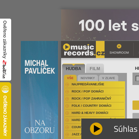
SHOWROOM
HUDBA
FILM
H
VŠE
NOVINKY
V ZĽAVE
NAJPREDÁVANEJŠIE
ROCK / POP DOMÁCI
ROCK / POP ZAHRANIČNÝ
FOLK / COUNTRY DOMÁCI
HARD & HEAVY DOMÁCI
HARD & HEAVY ZAHRANIČNÝ
Súhlas
COUNTRY
JAZZ / BLUES