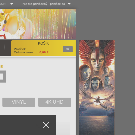
 EUR
Nie ste prihlásený
-
prihlásiť sa
Kč
Log-in
 EUR
Užív. meno:
KOŠÍK
Podrobnosti
Položiek:
Heslo:
Celková cena:
0,00
€
NE
Registrácia
Zabudli ste heslo?
VINYL
4K UHD
Close
V
W
X
Y
Z
Všetko