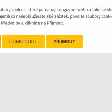
bory cookies, které pomáhají fungování webu a také ke sle
Zoradiť podľa:
základné
|
mená
stili co nejlepší uživatelský zážitek, povolte soubory cook
Tabuľkový výpis
Předvolby a klikněte na Přijmout.
ám ľúto, ale pre daný žáner/kategóriu nie sú v katalógu žiadne položky.
ODMÍTNOUT
PŘIJMOUT