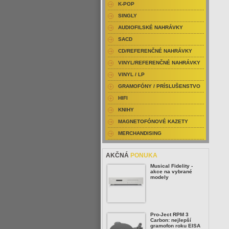
K-POP
SINGLY
AUDIOFILSKÉ NAHRÁVKY
SACD
CD/REFERENČNÉ NAHRÁVKY
VINYL/REFERENČNÉ NAHRÁVKY
VINYL / LP
GRAMOFÓNY / PRÍSLUŠENSTVO
HIFI
KNIHY
MAGNETOFÓNOVÉ KAZETY
MERCHANDISING
AKČNÁ
PONUKA
Musical Fidelity -
akce na vybrané
modely
Pro-Ject RPM 3
Carbon: nejlepší
gramofon roku EISA