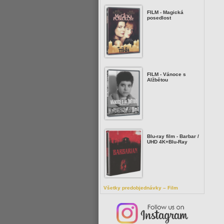
FILM - Magická
posedlost
FILM - Vánoce s
Alžbětou
Blu-ray film - Barbar /
UHD 4K+Blu-Ray
Všetky predobjednávky – Film