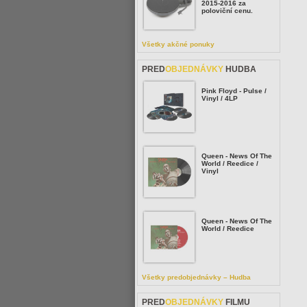
2015-2016 za
poloviční cenu.
Všetky akčné ponuky
PRED
OBJEDNÁVKY
HUDBA
Pink Floyd - Pulse /
Vinyl / 4LP
Queen - News Of The
World / Reedice /
Vinyl
Queen - News Of The
World / Reedice
Všetky predobjednávky – Hudba
PRED
OBJEDNÁVKY
FILMU