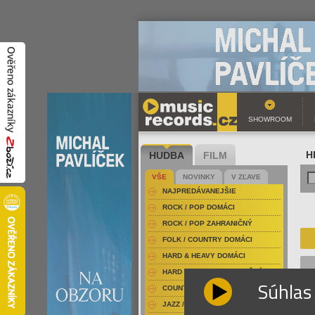
SHOWROOM
HUDBA
FILM
H
VŠE
NOVINKY
V ZĽAVE
NAJPREDÁVANEJŠIE
ROCK / POP DOMÁCI
ROCK / POP ZAHRANIČNÝ
FOLK / COUNTRY DOMÁCI
HARD & HEAVY DOMÁCI
HARD & HEAVY ZAHRANIČNÝ
Súhlas
COUNTRY
JAZZ / BLUES