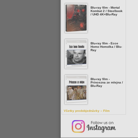
Blu-ray film - Mortal
Kombat 2 / Steelbook
/ UHD 4K+Blu-Ray
Blu-ray film - Ecce
Homo Homolka / Blu-
Ray
Blu-ray film -
Princezna ze mlejna /
Blu-Ray
Všetky predobjednávky – Film