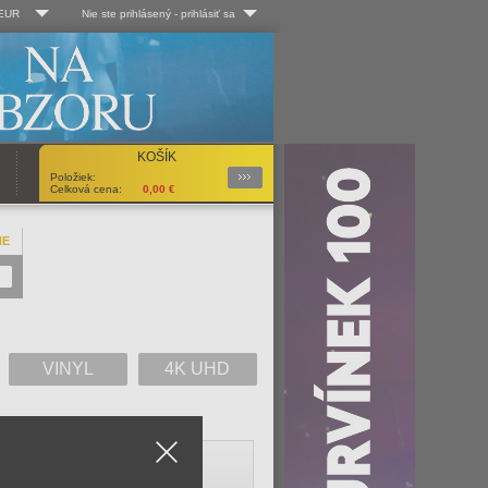
 EUR
Nie ste prihlásený
-
prihlásiť sa
Kč
Log-in
 EUR
Užív. meno:
KOŠÍK
Podrobnosti
Položiek:
Heslo:
Celková cena:
0,00
€
NE
Registrácia
Zabudli ste heslo?
VINYL
4K UHD
Close
V
W
X
Y
Z
Všetko