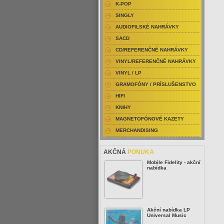
K-POP
SINGLY
AUDIOFILSKÉ NAHRÁVKY
SACD
CD/REFERENČNÉ NAHRÁVKY
VINYL/REFERENČNÉ NAHRÁVKY
VINYL / LP
GRAMOFÓNY / PRÍSLUŠENSTVO
HIFI
KNIHY
MAGNETOFÓNOVÉ KAZETY
MERCHANDISING
AKČNÁ
PONUKA
Mobile Fidelity - akční
nabídka
Akční nabídka LP
Universal Music