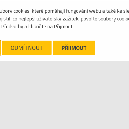
bory cookies, které pomáhají fungování webu a také ke sle
Zoradiť podľa:
základné
|
mená
stili co nejlepší uživatelský zážitek, povolte soubory cook
Tabuľkový výpis
Předvolby a klikněte na Přijmout.
ám ľúto, ale pre daný žáner/kategóriu nie sú v katalógu žiadne položky.
ODMÍTNOUT
PŘIJMOUT