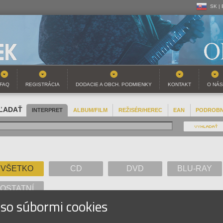
SK |
CZ | 
SK |
FAQ
REGISTRÁCIA
DODACIE A OBCH. PODMIENKY
KONTAKT
O NÁS
ĽADAŤ
INTERPRET
ALBUM/FILM
REŽISÉR/HEREC
EAN
PODROB
VŠETKO
CD
DVD
BLU-RAY
OSTATNÍ
 so súbormi cookies
A
B
C
D
E
F
G
H
I
J
K
L
M
N
O
P
Q
R
S
T
U