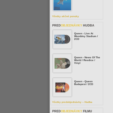
Všetky akčné ponuky
PRED
OBJEDNÁVKY
HUDBA
Queen - Live At
Wembley Stadium /
2CD
Queen - News Of The
World / Reedice /
Vinyl
Queen - Queen
Budapest / 2CD
Všetky predobjednávky – Hudba
PRED
OBJEDNÁVKY
FILMU