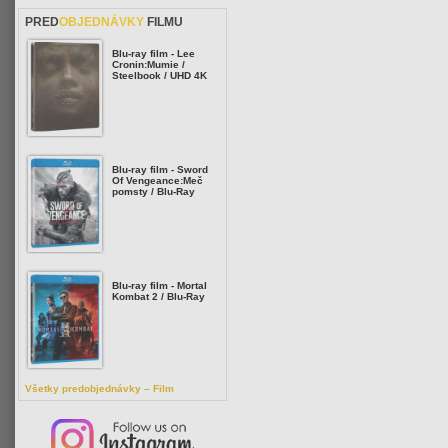
PRED
OBJEDNÁVKY
FILMU
Blu-ray film - Lee
Cronin:Mumie /
Steelbook / UHD 4K
Blu-ray film - Sword
Of Vengeance:Meč
pomsty / Blu-Ray
Blu-ray film - Mortal
Kombat 2 / Blu-Ray
Všetky predobjednávky – Film