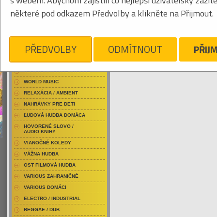
s webem. Abychom zajistili co nejlepší uživatelský zážit
RAP / HIP HOP DOMÁCI
některé pod odkazem Předvolby a klikněte na Přijmout.
RAP / HIP HOP ZAHRANIČNÝ
BLU-RAY / HUDBA
Tabuľkový výpis
DVD / HUDBA
PŘEDVOLBY
ODMÍTNOUT
PŘIJ
Je nám ľúto, ale pre daný žáner/kategóriu
PUNK / HARDCORE
ACID JAZZ / TRIP HOP
TECHNO / TRANCE / HOUSE
WORLD MUSIC
RELAXÁCIA / AMBIENT
NAHRÁVKY PRE DETI
ĽUDOVÁ HUDBA DOMÁCA
HOVORENÉ SLOVO /
AUDIO KNIHY
VIANOČNÉ KOLEDY
VÁŽNA HUDBA
OST FILMOVÁ HUDBA
VARIOUS ZAHRANIČNÉ
VARIOUS DOMÁCI
ELECTRO / INDUSTRIAL
REGGAE / DUB