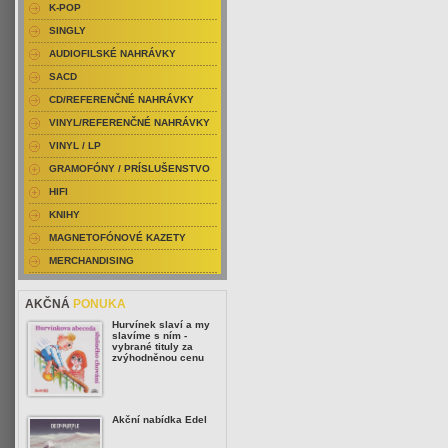
K-POP
SINGLY
AUDIOFILSKÉ NAHRÁVKY
SACD
CD/REFERENČNÉ NAHRÁVKY
VINYL/REFERENČNÉ NAHRÁVKY
VINYL / LP
GRAMOFÓNY / PRÍSLUŠENSTVO
HIFI
KNIHY
MAGNETOFÓNOVÉ KAZETY
MERCHANDISING
AKČNÁ
PONUKA
Hurvínek slaví a my
slavíme s ním -
vybrané tituly za
zvýhodněnou cenu
Akční nabídka Edel