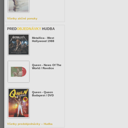
Všetky akčné ponuky
PRED
OBJEDNÁVKY
HUDBA
Metallica - West
Hollywood 1988
Queen - News Of The
World / Reedice
Queen - Queen
Budapest / DVD
Všetky predobjednávky – Hudba