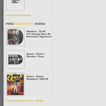
Všetky akčné ponuky
PRED
OBJEDNÁVKY
HUDBA
Metallica - $5.98
E.P.:Garage Days Re-
Revisited / Digisleeve
Queen - Game /
Reedice / Vinyl
Queen - Queen
Budapest / UHD 4K
Všetky predobjednávky – Hudba