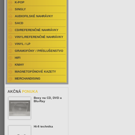
K-POP
SINGLY
AUDIOFILSKÉ NAHRÁVKY
SACD
CD/REFERENČNÉ NAHRÁVKY
VINYL/REFERENČNÉ NAHRÁVKY
VINYL / LP
GRAMOFÓNY / PRÍSLUŠENSTVO
HIFI
KNIHY
MAGNETOFÓNOVÉ KAZETY
MERCHANDISING
AKČNÁ
PONUKA
Boxy na CD, DVD a
Blu-Ray
Hi-fi technika