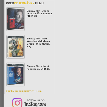
PRED
OBJEDNÁVKY
FILMU
Blu-ray film - Jasné
nebezpečí / Steelbook
/ UHD 4K
Blu-ray film - Star
Wars:Mandalorian a
Grogu / UHD 4K+Blu-
Ray
Blu-ray film - Jasné
nebezpečí / UHD 4K
Všetky predobjednávky – Film