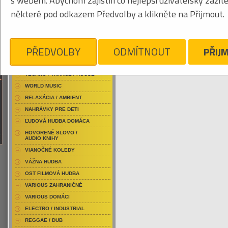
s webem. Abychom zajistili co nejlepší uživatelský zážit
RAP / HIP HOP DOMÁCI
některé pod odkazem Předvolby a klikněte na Přijmout.
RAP / HIP HOP ZAHRANIČNÝ
BLU-RAY / HUDBA
Tabuľkový výpis
DVD / HUDBA
PŘEDVOLBY
ODMÍTNOUT
PŘIJ
Je nám ľúto, ale pre daný žáner/kategóriu
PUNK / HARDCORE
ACID JAZZ / TRIP HOP
TECHNO / TRANCE / HOUSE
WORLD MUSIC
RELAXÁCIA / AMBIENT
NAHRÁVKY PRE DETI
ĽUDOVÁ HUDBA DOMÁCA
HOVORENÉ SLOVO /
AUDIO KNIHY
VIANOČNÉ KOLEDY
VÁŽNA HUDBA
OST FILMOVÁ HUDBA
VARIOUS ZAHRANIČNÉ
VARIOUS DOMÁCI
ELECTRO / INDUSTRIAL
REGGAE / DUB