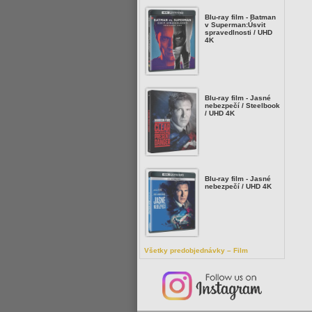
Blu-ray film - Batman
v Superman:Úsvit
spravedlnosti / UHD
4K
Blu-ray film - Jasné
nebezpečí / Steelbook
/ UHD 4K
Blu-ray film - Jasné
nebezpečí / UHD 4K
Všetky predobjednávky – Film