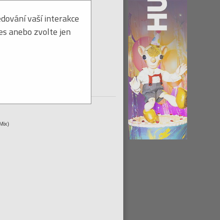
dování vaší interakce
ies anebo zvolte jen
CD na dodanie ihneď
tohto titulu:
Strážiť ≫
Mix)