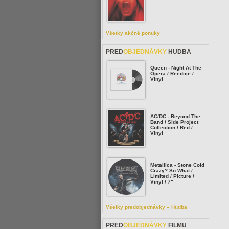
Všetky akčné ponuky
PRED
OBJEDNÁVKY
HUDBA
Queen - Night At The
Opera / Reedice /
Vinyl
AC/DC - Beyond The
Band / Side Project
Collection / Red /
Vinyl
Metallica - Stone Cold
Crazy? So What /
Limited / Picture /
Vinyl / 7"
Všetky predobjednávky – Hudba
PRED
OBJEDNÁVKY
FILMU