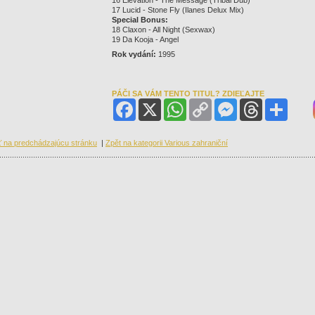
17 Lucid - Stone Fly (Ilanes Delux Mix)
Special Bonus:
18 Claxon - All Night (Sexwax)
19 Da Kooja - Angel
Rok vydání:
1995
PÁČI SA VÁM TENTO TITUL? ZDIEĽAJTE
Facebook
X
WhatsApp
Copy
Messenger
Threads
Share
Link
ť na predchádzajúcu stránku
|
Zpět na kategorii Various zahraniční