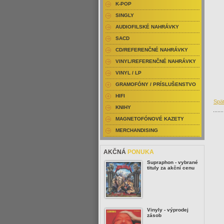
K-POP
SINGLY
AUDIOFILSKÉ NAHRÁVKY
SACD
CD/REFERENČNÉ NAHRÁVKY
VINYL/REFERENČNÉ NAHRÁVKY
VINYL / LP
GRAMOFÓNY / PRÍSLUŠENSTVO
HIFI
Spä
KNIHY
MAGNETOFÓNOVÉ KAZETY
MERCHANDISING
AKČNÁ
PONUKA
Supraphon - vybrané
tituly za akční cenu
Vinyly - výprodej
zásob