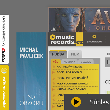
SHOWROOM
HUDBA
FILM
H
VŠE
NOVINKY
V ZĽAVE
NAJPREDÁVANEJŠIE
ROCK / POP DOMÁCI
ROCK / POP ZAHRANIČNÝ
C
FOLK / COUNTRY DOMÁCI
HARD & HEAVY DOMÁCI
HARD & HEAVY ZAHRANIČNÝ
Súhlas
COUNTRY
JAZZ / BLUES