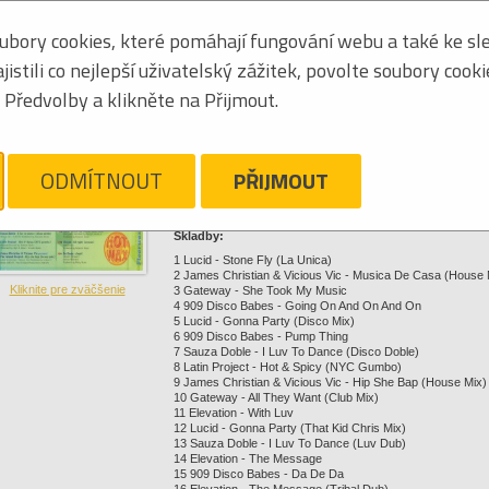
0016861459925
bory cookies, které pomáhají fungování webu a také ke sle
stili co nejlepší uživatelský zážitek, povolte soubory cook
Kliknite pre zväčšenie
Předvolby a klikněte na Přijmout.
3,86 €
ODMÍTNOUT
PŘIJMOUT
Strážny pes
Nechajte sa ľahko informovať o zmenách ceny a dostupnosti 
Skladby:
1 Lucid - Stone Fly (La Unica)
2 James Christian & Vicious Vic - Musica De Casa (House 
Kliknite pre zväčšenie
3 Gateway - She Took My Music
4 909 Disco Babes - Going On And On And On
5 Lucid - Gonna Party (Disco Mix)
6 909 Disco Babes - Pump Thing
7 Sauza Doble - I Luv To Dance (Disco Doble)
8 Latin Project - Hot & Spicy (NYC Gumbo)
9 James Christian & Vicious Vic - Hip She Bap (House Mix)
10 Gateway - All They Want (Club Mix)
11 Elevation - With Luv
12 Lucid - Gonna Party (That Kid Chris Mix)
13 Sauza Doble - I Luv To Dance (Luv Dub)
14 Elevation - The Message
15 909 Disco Babes - Da De Da
16 Elevation - The Message (Tribal Dub)