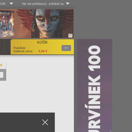
 EUR
Nie ste prihlásený
-
prihlásiť sa
Kč
Log-in
 EUR
Užív. meno:
KOŠÍK
Podrobnosti
Položiek:
Heslo:
Celková cena:
0,00
€
NE
Registrácia
Zabudli ste heslo?
Close