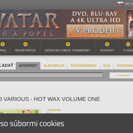
SK |
CZ | 
SK |
FAQ
REGISTRÁCIA
DODACIE A OBCH. PODMIENKY
KONTAKT
O NÁS
ĽADAŤ
INTERPRET
ALBUM/FILM
REŽISÉR/HEREC
EAN
PODROB
D VARIOUS - HOT WAX VOLUME ONE
interpret
Various
 so súbormi cookies
názov
Hot Wax Volume One
EAN