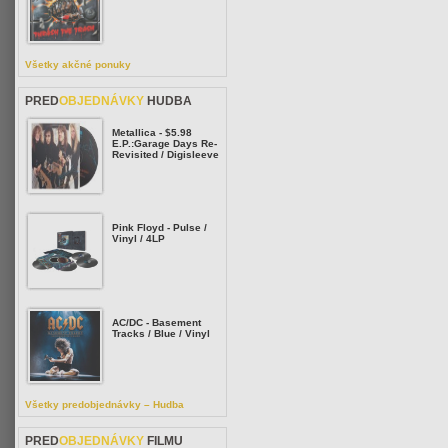
Všetky akčné ponuky
PRED
OBJEDNÁVKY
HUDBA
Metallica - $5.98
E.P.:Garage Days Re-
Revisited / Digisleeve
Pink Floyd - Pulse /
Vinyl / 4LP
AC/DC - Basement
Tracks / Blue / Vinyl
Všetky predobjednávky – Hudba
PRED
OBJEDNÁVKY
FILMU