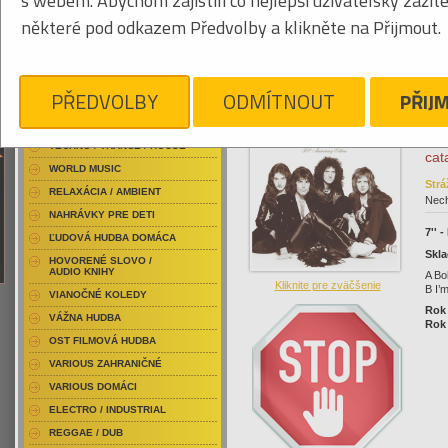
s webem. Abychom zajistili co nejlepší uživatelský zážit
RAP / HIP HOP DOMÁCI
EAN
některé pod odkazem Předvolby a klikněte na Přijmout.
060
RAP / HIP HOP ZAHRANIČNÝ
BLU-RAY / HUDBA
DVD / HUDBA
PŘEDVOLBY
ODMÍTNOUT
PŘIJ
Ned
PUNK / HARDCORE
Kliknite pre zväčšenie
ver
ACID JAZZ / TRIP HOP
Thi
TECHNO / TRANCE / HOUSE
cat
WORLD MUSIC
Strá
RELAXÁCIA / AMBIENT
Nech
NAHRÁVKY PRE DETI
7'' 
ĽUDOVÁ HUDBA DOMÁCA
Skla
HOVORENÉ SLOVO /
AUDIO KNIHY
A Bo
Kliknite pre zväčšenie
B I’
VIANOČNÉ KOLEDY
Rok
VÁŽNA HUDBA
Rok 
OST FILMOVÁ HUDBA
VARIOUS ZAHRANIČNÉ
VARIOUS DOMÁCI
ELECTRO / INDUSTRIAL
REGGAE / DUB