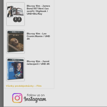
Blu-ray film - James
Bond 007:Není čas
zemřít / Digibook /
UHD+Blu-Ray
Blu-ray film - Lee
Cronin:Mumie / UHD
4K
Blu-ray film - Jasné
nebezpečí / UHD 4K
Všetky predobjednávky – Film