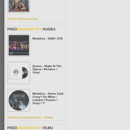
Všetky akčné ponuky
PRED
OBJEDNÁVKY
HUDBA
Metallica - S&M / 2CD
Queen - Night At The
Opera / Reedice /
Vinyl
Metallica - Stone Cold
Crazy? So What /
Limited / Picture /
Vinyl / 7"
Všetky predobjednávky – Hudba
PRED
OBJEDNÁVKY
FILMU