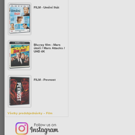
FILM - Umění lhát
Blu-ray film - Mars
útočí / Mars Attacks /
UHD 4K
FILM - Pevnost
Všetky predobjednávky – Film