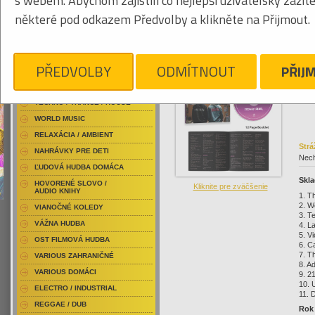
s webem. Abychom zajistili co nejlepší uživatelský zážit
RAP / HIP HOP DOMÁCI
081
některé pod odkazem Předvolby a klikněte na Přijmout.
RAP / HIP HOP ZAHRANIČNÝ
BLU-RAY / HUDBA
DVD / HUDBA
Kliknite pre zväčšenie
18
PŘEDVOLBY
ODMÍTNOUT
PŘIJ
PUNK / HARDCORE
ACID JAZZ / TRIP HOP
TECHNO / TRANCE / HOUSE
WORLD MUSIC
RELAXÁCIA / AMBIENT
Strá
NAHRÁVKY PRE DETI
Nech
ĽUDOVÁ HUDBA DOMÁCA
Skla
HOVORENÉ SLOVO /
Kliknite pre zväčšenie
AUDIO KNIHY
1. T
2. W
VIANOČNÉ KOLEDY
3. T
VÁŽNA HUDBA
4. L
5. V
OST FILMOVÁ HUDBA
6. C
7. T
VARIOUS ZAHRANIČNÉ
8. A
VARIOUS DOMÁCI
9. 2
10. 
ELECTRO / INDUSTRIAL
11. 
REGGAE / DUB
Rok