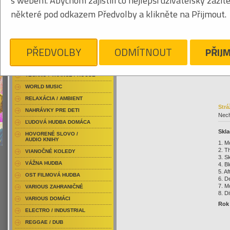
s webem. Abychom zajistili co nejlepší uživatelský zážit
RAP / HIP HOP DOMÁCI
080
některé pod odkazem Předvolby a klikněte na Přijmout.
RAP / HIP HOP ZAHRANIČNÝ
BLU-RAY / HUDBA
DVD / HUDBA
Kliknite pre zväčšenie
16
PŘEDVOLBY
ODMÍTNOUT
PŘIJ
PUNK / HARDCORE
ACID JAZZ / TRIP HOP
TECHNO / TRANCE / HOUSE
WORLD MUSIC
RELAXÁCIA / AMBIENT
Strá
NAHRÁVKY PRE DETI
Nech
ĽUDOVÁ HUDBA DOMÁCA
Skla
HOVORENÉ SLOVO /
AUDIO KNIHY
1. M
2. T
VIANOČNÉ KOLEDY
3. S
VÁŽNA HUDBA
4. B
5. A
OST FILMOVÁ HUDBA
6. D
7. M
VARIOUS ZAHRANIČNÉ
8. D
VARIOUS DOMÁCI
Rok 
ELECTRO / INDUSTRIAL
REGGAE / DUB