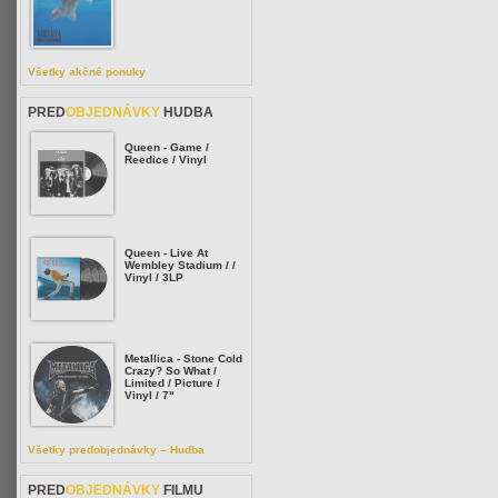
Všetky akčné ponuky
PRED
OBJEDNÁVKY
HUDBA
Queen - Game /
Reedice / Vinyl
Queen - Live At
Wembley Stadium / /
Vinyl / 3LP
Metallica - Stone Cold
Crazy? So What /
Limited / Picture /
Vinyl / 7"
Všetky predobjednávky – Hudba
PRED
OBJEDNÁVKY
FILMU