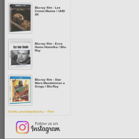
Blu-ray film - Lee
Cronin:Mumie / UHD
4K
Blu-ray film - Ecce
Homo Homolka / Blu-
Ray
Blu-ray film - Star
Wars:Mandalorian a
Grogu / Blu-Ray
Všetky predobjednávky – Film