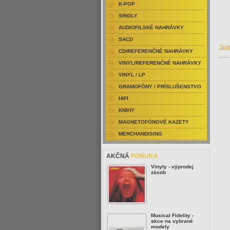
K-POP
SINGLY
AUDIOFILSKÉ NAHRÁVKY
SACD
Spä
CD/REFERENČNÉ NAHRÁVKY
VINYL/REFERENČNÉ NAHRÁVKY
VINYL / LP
GRAMOFÓNY / PRÍSLUŠENSTVO
HIFI
KNIHY
MAGNETOFÓNOVÉ KAZETY
MERCHANDISING
AKČNÁ
PONUKA
Vinyly - výprodej
zásob
Musical Fidelity -
akce na vybrané
modely