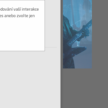
dování vaší interakce
ies anebo zvolte jen
Titul na dodanie ihneď
tohto titulu:
Strážiť ≫