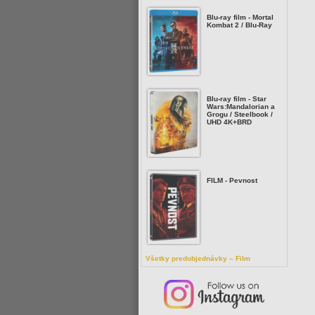
Blu-ray film - Mortal
Kombat 2 / Blu-Ray
Blu-ray film - Star
Wars:Mandalorian a
Grogu / Steelbook /
UHD 4K+BRD
FILM - Pevnost
Všetky predobjednávky – Film