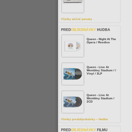
Všetky akčné ponuky
PRED
OBJEDNÁVKY
HUDBA
Queen - Night At The
Opera / Reedice
Queen - Live At
Wembley Stadium / /
Vinyl / 3LP
Queen - Live At
Wembley Stadium /
2CD
Všetky predobjednávky – Hudba
PRED
OBJEDNÁVKY
FILMU