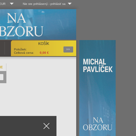
 EUR
Nie ste prihlásený
-
prihlásiť sa
Kč
Log-in
 EUR
Užív. meno:
KOŠÍK
Podrobnosti
Položiek:
Heslo:
Celková cena:
0,00
€
NE
Registrácia
Zabudli ste heslo?
Close