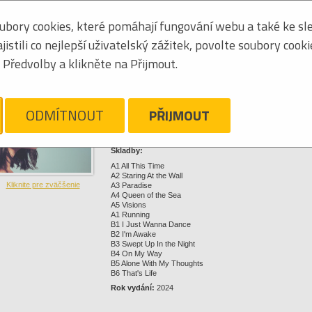
0602458671490
bory cookies, které pomáhají fungování webu a také ke sle
stili co nejlepší uživatelský zážitek, povolte soubory cook
Kliknite pre zväčšenie
Předvolby a klikněte na Přijmout.
27,63 €
ODMÍTNOUT
PŘIJMOUT
Strážny pes
Nechajte sa ľahko informovať o zmenách ceny a dostupnosti 
Skladby:
A1 All This Time
A2 Staring At the Wall
Kliknite pre zväčšenie
A3 Paradise
A4 Queen of the Sea
A5 Visions
A1 Running
B1 I Just Wanna Dance
B2 I'm Awake
B3 Swept Up In the Night
B4 On My Way
B5 Alone With My Thoughts
B6 That's Life
Rok vydání:
2024