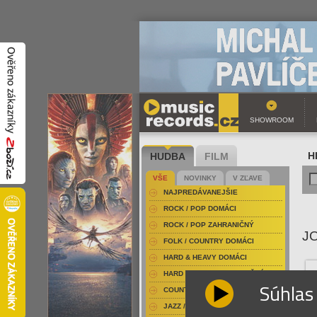
SHOWROOM
HUDBA
FILM
H
VŠE
NOVINKY
V ZĽAVE
NAJPREDÁVANEJŠIE
ROCK / POP DOMÁCI
ROCK / POP ZAHRANIČNÝ
J
FOLK / COUNTRY DOMÁCI
HARD & HEAVY DOMÁCI
HARD & HEAVY ZAHRANIČNÝ
Súhlas
COUNTRY
JAZZ / BLUES