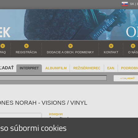
SK |
CZ | 
SK |
FAQ
REGISTRÁCIA
DODACIE A OBCH. PODMIENKY
KONTAKT
O NÁS
ĽADAŤ
INTERPRET
ALBUM/FILM
REŽISÉR/HEREC
EAN
PODROB
ONES NORAH - VISIONS / VINYL
interpret
Jones Norah
 so súbormi cookies
názov
Visions / Vinyl
EAN