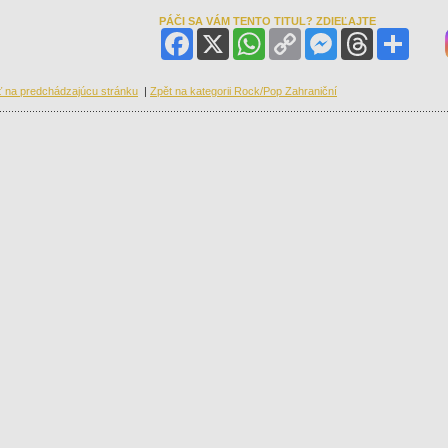
PÁČI SA VÁM TENTO TITUL? ZDIEĽAJTE
Facebook
X
WhatsApp
Copy
Messenger
Threads
Share
Link
ť na predchádzajúcu stránku
|
Zpět na kategorii Rock/Pop Zahraniční