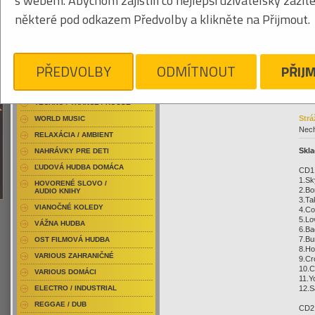
s webem. Abychom zajistili co nejlepší uživatelský zážit
RAP / HIP HOP DOMÁCI
073
některé pod odkazem Předvolby a klikněte na Přijmout.
RAP / HIP HOP ZAHRANIČNÝ
BLU-RAY / HUDBA
DVD / HUDBA
Kliknite pre zväčšenie
9,
PŘEDVOLBY
ODMÍTNOUT
PŘIJ
PUNK / HARDCORE
ACID JAZZ / TRIP HOP
TECHNO / TRANCE / HOUSE
Strá
WORLD MUSIC
Nech
RELAXÁCIA / AMBIENT
Skla
NAHRÁVKY PRE DETI
ĽUDOVÁ HUDBA DOMÁCA
CD1
1.Sk
HOVORENÉ SLOVO /
2.Bo
AUDIO KNIHY
3.Ta
VIANOČNÉ KOLEDY
4.Co
5.Lo
VÁŽNA HUDBA
6.Ba
7.Bu
OST FILMOVÁ HUDBA
8.Ho
VARIOUS ZAHRANIČNÉ
9.Cr
10.C
VARIOUS DOMÁCI
11.Y
12.S
ELECTRO / INDUSTRIAL
REGGAE / DUB
CD2