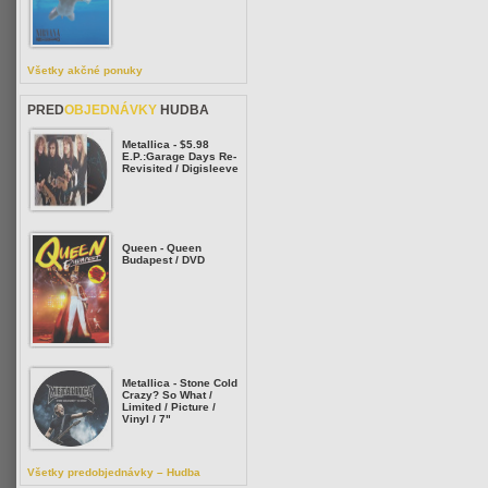
Všetky akčné ponuky
PRED
OBJEDNÁVKY
HUDBA
Metallica - $5.98
E.P.:Garage Days Re-
Revisited / Digisleeve
Queen - Queen
Budapest / DVD
Metallica - Stone Cold
Crazy? So What /
Limited / Picture /
Vinyl / 7"
Všetky predobjednávky – Hudba