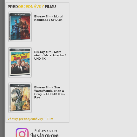
PRED
OBJEDNÁVKY
FILMU
Blu-ray film - Mortal
Kombat 2 / UHD 4K
Blu-ray film - Mars
útočí / Mars Attacks /
UHD 4K
Blu-ray film - Star
Wars:Mandalorian a
Grogu / UHD 4K+Blu-
Ray
Všetky predobjednávky – Film