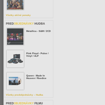
Všetky akčné ponuky
PRED
OBJEDNÁVKY
HUDBA
Metallica - S&M / 2CD
Pink Floyd - Pulse /
Vinyl / 4LP
Queen - Made In
Heaven / Reedice
Všetky predobjednávky – Hudba
PRED
OBJEDNÁVKY
FILMU