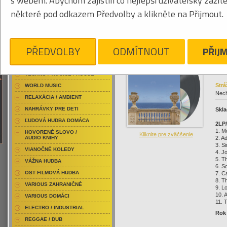
s webem. Abychom zajistili co nejlepší uživatelský zážit
RAP / HIP HOP DOMÁCI
019
některé pod odkazem Předvolby a klikněte na Přijmout.
RAP / HIP HOP ZAHRANIČNÝ
BLU-RAY / HUDBA
DVD / HUDBA
Kliknite pre zväčšenie
21
PŘEDVOLBY
ODMÍTNOUT
PŘIJ
PUNK / HARDCORE
ACID JAZZ / TRIP HOP
TECHNO / TRANCE / HOUSE
Strá
WORLD MUSIC
Nech
RELAXÁCIA / AMBIENT
NAHRÁVKY PRE DETI
Skla
ĽUDOVÁ HUDBA DOMÁCA
2LP
1. M
HOVORENÉ SLOVO /
Kliknite pre zväčšenie
AUDIO KNIHY
2. Ad
3. S
VIANOČNÉ KOLEDY
4. J
5. T
VÁŽNA HUDBA
6. S
OST FILMOVÁ HUDBA
7. C
8. T
VARIOUS ZAHRANIČNÉ
9. L
10. 
VARIOUS DOMÁCI
11. 
ELECTRO / INDUSTRIAL
Rok
REGGAE / DUB