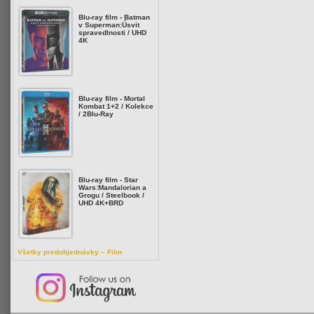
Blu-ray film - Batman
v Superman:Úsvit
spravedlnosti / UHD
4K
Blu-ray film - Mortal
Kombat 1+2 / Kolekce
/ 2Blu-Ray
Blu-ray film - Star
Wars:Mandalorian a
Grogu / Steelbook /
UHD 4K+BRD
Všetky predobjednávky – Film