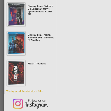
Blu-ray film - Batman
v Superman:Úsvit
spravedlnosti / UHD
4K
Blu-ray film - Mortal
Kombat 1+2 / Kolekce
/ 2Blu-Ray
FILM - Pevnost
Všetky predobjednávky – Film