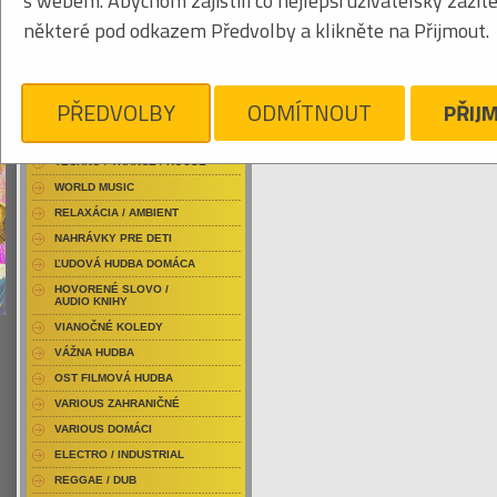
s webem. Abychom zajistili co nejlepší uživatelský zážit
RAP / HIP HOP DOMÁCI
některé pod odkazem Předvolby a klikněte na Přijmout.
RAP / HIP HOP ZAHRANIČNÝ
BLU-RAY / HUDBA
Obrázkový výpis
DVD / HUDBA
PŘEDVOLBY
ODMÍTNOUT
PŘIJ
PUNK / HARDCORE
ACID JAZZ / TRIP HOP
GAYE MARVIN
Je nám ľúto, ale pre daný žáner/kategóriu
TECHNO / TRANCE / HOUSE
WORLD MUSIC
RELAXÁCIA / AMBIENT
NAHRÁVKY PRE DETI
ĽUDOVÁ HUDBA DOMÁCA
HOVORENÉ SLOVO /
AUDIO KNIHY
VIANOČNÉ KOLEDY
VÁŽNA HUDBA
OST FILMOVÁ HUDBA
VARIOUS ZAHRANIČNÉ
VARIOUS DOMÁCI
ELECTRO / INDUSTRIAL
REGGAE / DUB