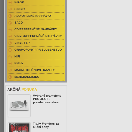
K-POP
SINGLY
AUDIOFILSKÉ NAHRÁVKY
SACD
CD/REFERENČNÉ NAHRÁVKY
VINYL/REFERENČNÉ NAHRÁVKY
VINYL / LP
GRAMOFÓNY / PRÍSLUŠENSTVO
HIFI
KNIHY
MAGNETOFÓNOVÉ KAZETY
MERCHANDISING
AKČNÁ
PONUKA
Vybrané gramofony
PRO-JECT -
prázdninová akce
Tituly Frontiers za
akční ceny