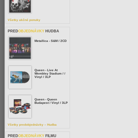
Všetky akčné ponuky
PRED
OBJEDNÁVKY
HUDBA
Metallica - S&M / 2CD
Queen - Live At
Wembley Stadium / /
Vinyl / 3LP
Queen - Queen
Budapest / Vinyl / 3LP
Všetky predobjednávky – Hudba
PRED
OBJEDNÁVKY
FILMU