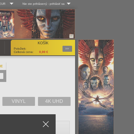
 EUR
Nie ste prihlásený
-
prihlásiť sa
Kč
Log-in
 EUR
Užív. meno:
KOŠÍK
Podrobnosti
Položiek:
Heslo:
Celková cena:
0,00
€
NE
Registrácia
Zabudli ste heslo?
VINYL
4K UHD
Close
V
W
X
Y
Z
Všetko