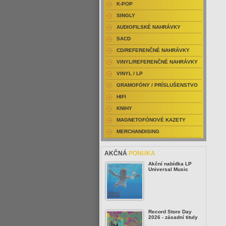
K-POP
SINGLY
AUDIOFILSKÉ NAHRÁVKY
SACD
CD/REFERENČNÉ NAHRÁVKY
VINYL/REFERENČNÉ NAHRÁVKY
VINYL / LP
GRAMOFÓNY / PRÍSLUŠENSTVO
HIFI
KNIHY
MAGNETOFÓNOVÉ KAZETY
MERCHANDISING
AKČNÁ
PONUKA
Akční nabídka LP
Universal Music
Record Store Day
2026 - zásadní tituly