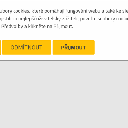
bory cookies, které pomáhají fungování webu a také ke sle
Zoradiť podľa:
mená
stili co nejlepší uživatelský zážitek, povolte soubory cook
Obrázkový výpis
Předvolby a klikněte na Přijmout.
AYE MARVIN
ám ľúto, ale pre daný žáner/kategóriu nie sú v katalógu žiadne položky.
ODMÍTNOUT
PŘIJMOUT