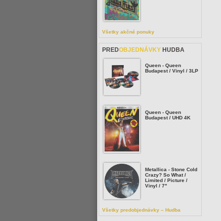
Všetky akčné ponuky
PRED
OBJEDNÁVKY
HUDBA
Queen - Queen
Budapest / Vinyl / 3LP
Queen - Queen
Budapest / UHD 4K
Metallica - Stone Cold
Crazy? So What /
Limited / Picture /
Vinyl / 7"
Všetky predobjednávky – Hudba