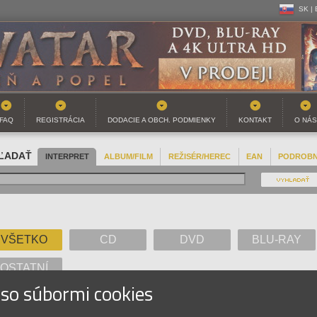
SK |
CZ | 
SK |
FAQ
REGISTRÁCIA
DODACIE A OBCH. PODMIENKY
KONTAKT
O NÁS
ĽADAŤ
INTERPRET
ALBUM/FILM
REŽISÉR/HEREC
EAN
PODROB
VŠETKO
CD
DVD
BLU-RAY
OSTATNÍ
 so súbormi cookies
A
B
C
D
E
F
G
H
I
J
K
L
M
N
O
P
Q
R
S
T
U