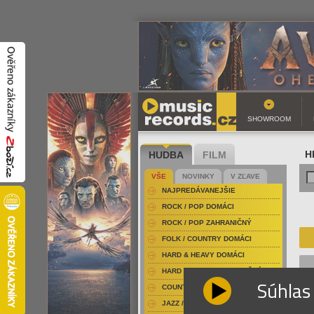
SHOWROOM
HUDBA
FILM
H
VŠE
NOVINKY
V ZĽAVE
NAJPREDÁVANEJŠIE
ROCK / POP DOMÁCI
ROCK / POP ZAHRANIČNÝ
FOLK / COUNTRY DOMÁCI
HARD & HEAVY DOMÁCI
HARD & HEAVY ZAHRANIČNÝ
Súhlas
COUNTRY
JAZZ / BLUES