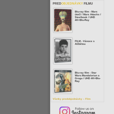
PRED
OBJEDNÁVKY
FILMU
Blu-ray film - Mars
útočí / Mars Attacks /
Steelbook / UHD
4K+Blu-Ray
FILM - Vánoce s
Alžbětou
Blu-ray film - Star
Wars:Mandalorian a
Grogu / UHD 4K+Blu-
Ray
Všetky predobjednávky – Film