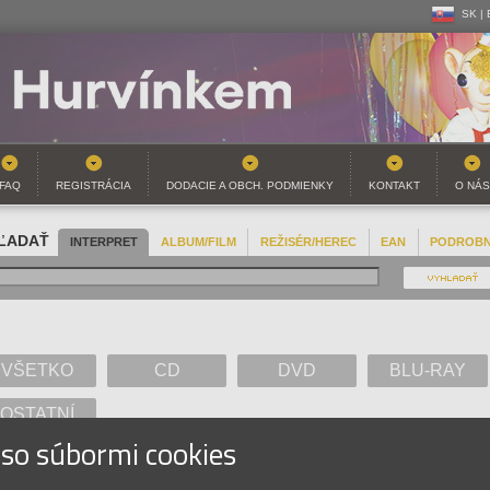
SK |
CZ | 
SK |
FAQ
REGISTRÁCIA
DODACIE A OBCH. PODMIENKY
KONTAKT
O NÁS
ĽADAŤ
INTERPRET
ALBUM/FILM
REŽISÉR/HEREC
EAN
PODROB
VŠETKO
CD
DVD
BLU-RAY
OSTATNÍ
 so súbormi cookies
A
B
C
D
E
F
G
H
I
J
K
L
M
N
O
P
Q
R
S
T
U