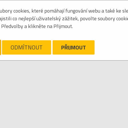
bory cookies, které pomáhají fungování webu a také ke sle
Zoradiť podľa:
mená
stili co nejlepší uživatelský zážitek, povolte soubory cook
Tabuľkový výpis
Předvolby a klikněte na Přijmout.
AYE MARVIN
ám ľúto, ale pre daný žáner/kategóriu nie sú v katalógu žiadne položky.
Zrušiť filter
ODMÍTNOUT
PŘIJMOUT