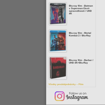
Blu-ray film - Batman
v Superman:Úsvit
spravedlnosti / UHD
4K
Blu-ray film - Mortal
Kombat 2 / Blu-Ray
Blu-ray film - Barbar /
UHD 4K+Blu-Ray
Všetky predobjednávky – Film