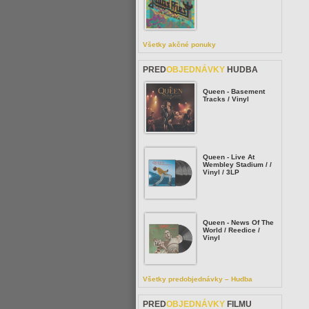
Všetky akčné ponuky
PRED
OBJEDNÁVKY
HUDBA
Queen - Basement
Tracks / Vinyl
Queen - Live At
Wembley Stadium / /
Vinyl / 3LP
Queen - News Of The
World / Reedice /
Vinyl
Všetky predobjednávky – Hudba
PRED
OBJEDNÁVKY
FILMU