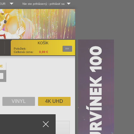
 EUR
Nie ste prihlásený
-
prihlásiť sa
Kč
Log-in
 EUR
Užív. meno:
KOŠÍK
Podrobnosti
Položiek:
Heslo:
Celková cena:
0,00
€
NE
Registrácia
Zabudli ste heslo?
VINYL
4K UHD
Close
V
W
X
Y
Z
Všetko