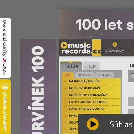
SHOWROOM
HUDBA
FILM
H
VŠE
NOVINKY
V ZĽAVE
NAJPREDÁVANEJŠIE
ROCK / POP DOMÁCI
ROCK / POP ZAHRANIČNÝ
FOLK / COUNTRY DOMÁCI
HARD & HEAVY DOMÁCI
HARD & HEAVY ZAHRANIČNÝ
Súhlas
COUNTRY
JAZZ / BLUES