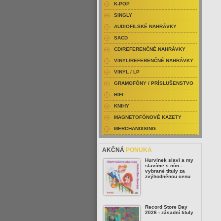
K-POP
SINGLY
AUDIOFILSKÉ NAHRÁVKY
SACD
CD/REFERENČNÉ NAHRÁVKY
VINYL/REFERENČNÉ NAHRÁVKY
VINYL / LP
GRAMOFÓNY / PRÍSLUŠENSTVO
HIFI
KNIHY
MAGNETOFÓNOVÉ KAZETY
MERCHANDISING
AKČNÁ
PONUKA
Hurvínek slaví a my
slavíme s ním -
vybrané tituly za
zvýhodněnou cenu
Record Store Day
2026 - zásadní tituly