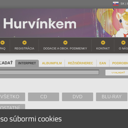
SK |
CZ | 
SK |
FAQ
REGISTRÁCIA
DODACIE A OBCH. PODMIENKY
KONTAKT
O NÁS
ĽADAŤ
INTERPRET
ALBUM/FILM
REŽISÉR/HEREC
EAN
PODROB
VŠETKO
CD
DVD
BLU-RAY
OSTATNÍ
 so súbormi cookies
A
B
C
D
E
F
G
H
I
J
K
L
M
N
O
P
Q
R
S
T
U