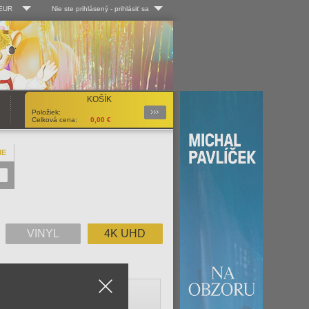
 EUR
Nie ste prihlásený
-
prihlásiť sa
Kč
Log-in
 EUR
Užív. meno:
KOŠÍK
Podrobnosti
Položiek:
Heslo:
Celková cena:
0,00
€
NE
Registrácia
Zabudli ste heslo?
VINYL
4K UHD
Close
V
W
X
Y
Z
Všetko