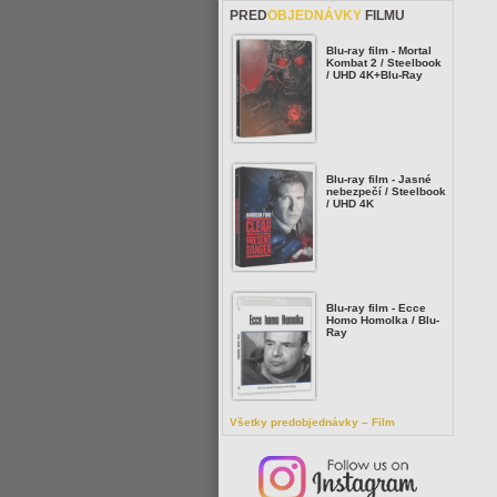
PRED
OBJEDNÁVKY
FILMU
Blu-ray film - Mortal
Kombat 2 / Steelbook
/ UHD 4K+Blu-Ray
Blu-ray film - Jasné
nebezpečí / Steelbook
/ UHD 4K
Blu-ray film - Ecce
Homo Homolka / Blu-
Ray
Všetky predobjednávky – Film