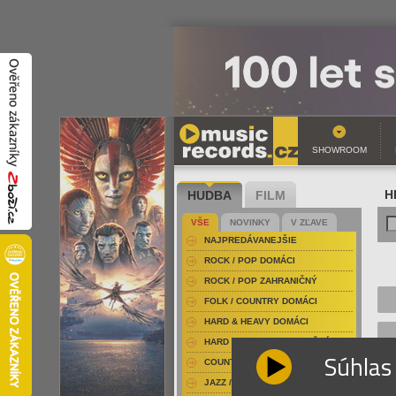
SHOWROOM
HUDBA
FILM
H
VŠE
NOVINKY
V ZĽAVE
NAJPREDÁVANEJŠIE
ROCK / POP DOMÁCI
ROCK / POP ZAHRANIČNÝ
FOLK / COUNTRY DOMÁCI
HARD & HEAVY DOMÁCI
HARD & HEAVY ZAHRANIČNÝ
Súhlas
COUNTRY
JAZZ / BLUES