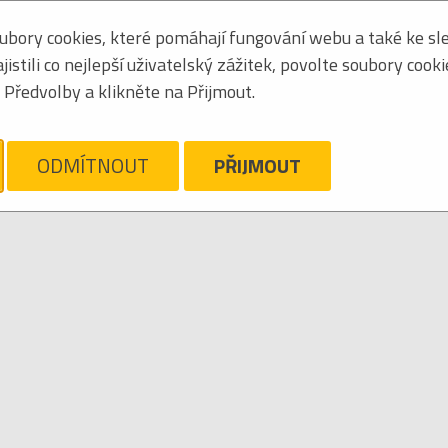
bory cookies, které pomáhají fungování webu a také ke sle
Zoradiť podľa:
mená
stili co nejlepší uživatelský zážitek, povolte soubory cook
Tabuľkový výpis
Předvolby a klikněte na Přijmout.
AYE MARVIN
ám ľúto, ale pre daný žáner/kategóriu nie sú v katalógu žiadne položky.
Zrušiť filter
ODMÍTNOUT
PŘIJMOUT