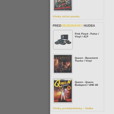
Všetky akčné ponuky
PRED
OBJEDNÁVKY
HUDBA
Pink Floyd - Pulse /
Vinyl / 4LP
Queen - Basement
Tracks / Vinyl
Queen - Queen
Budapest / UHD 4K
Všetky predobjednávky – Hudba