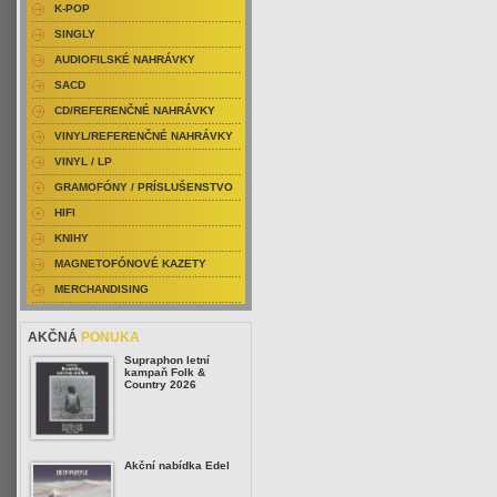
K-POP
SINGLY
AUDIOFILSKÉ NAHRÁVKY
SACD
CD/REFERENČNÉ NAHRÁVKY
VINYL/REFERENČNÉ NAHRÁVKY
VINYL / LP
GRAMOFÓNY / PRÍSLUŠENSTVO
HIFI
KNIHY
MAGNETOFÓNOVÉ KAZETY
MERCHANDISING
AKČNÁ
PONUKA
Supraphon letní
kampaň Folk &
Country 2026
Akční nabídka Edel