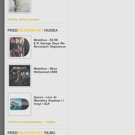
Všetky akčné ponuky
PRED
OBJEDNÁVKY
HUDBA
Metallica - $5.98
E.P.:Garage Days Re-
Revisited / Digisleeve
Metallica - West
Hollywood 1988
Queen - Live At
Wembley Stadium / /
Vinyl / 3LP
Všetky predobjednávky – Hudba
PRED
OBJEDNÁVKY
FILMU