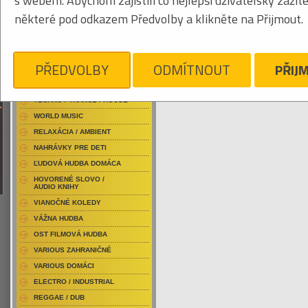
s webem. Abychom zajistili co nejlepší uživatelský zážit
RAP / HIP HOP DOMÁCI
některé pod odkazem Předvolby a klikněte na Přijmout.
RAP / HIP HOP ZAHRANIČNÝ
BLU-RAY / HUDBA
Tabuľkový výpis
DVD / HUDBA
PŘEDVOLBY
ODMÍTNOUT
PŘIJ
GAYE MARVIN
PUNK / HARDCORE
ACID JAZZ / TRIP HOP
Je nám ľúto, ale pre daný žáner/kategóriu
TECHNO / TRANCE / HOUSE
WORLD MUSIC
RELAXÁCIA / AMBIENT
NAHRÁVKY PRE DETI
ĽUDOVÁ HUDBA DOMÁCA
HOVORENÉ SLOVO /
AUDIO KNIHY
VIANOČNÉ KOLEDY
VÁŽNA HUDBA
OST FILMOVÁ HUDBA
VARIOUS ZAHRANIČNÉ
VARIOUS DOMÁCI
ELECTRO / INDUSTRIAL
REGGAE / DUB