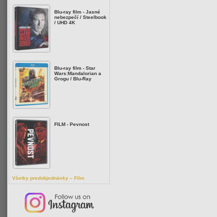
Blu-ray film - Jasné
nebezpečí / Steelbook
/ UHD 4K
Blu-ray film - Star
Wars:Mandalorian a
Grogu / Blu-Ray
FILM - Pevnost
Všetky predobjednávky – Film