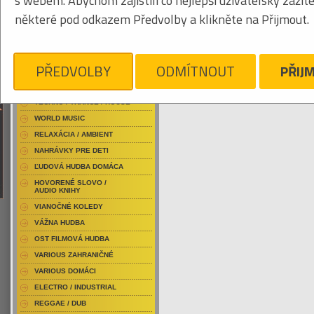
s webem. Abychom zajistili co nejlepší uživatelský zážit
RAP / HIP HOP DOMÁCI
některé pod odkazem Předvolby a klikněte na Přijmout.
RAP / HIP HOP ZAHRANIČNÝ
BLU-RAY / HUDBA
Obrázkový výpis
DVD / HUDBA
PŘEDVOLBY
ODMÍTNOUT
PŘIJ
PUNK / HARDCORE
ACID JAZZ / TRIP HOP
GAYE MARVIN
Je nám ľúto, ale pre daný žáner/kategóriu
TECHNO / TRANCE / HOUSE
WORLD MUSIC
RELAXÁCIA / AMBIENT
NAHRÁVKY PRE DETI
ĽUDOVÁ HUDBA DOMÁCA
HOVORENÉ SLOVO /
AUDIO KNIHY
VIANOČNÉ KOLEDY
VÁŽNA HUDBA
OST FILMOVÁ HUDBA
VARIOUS ZAHRANIČNÉ
VARIOUS DOMÁCI
ELECTRO / INDUSTRIAL
REGGAE / DUB