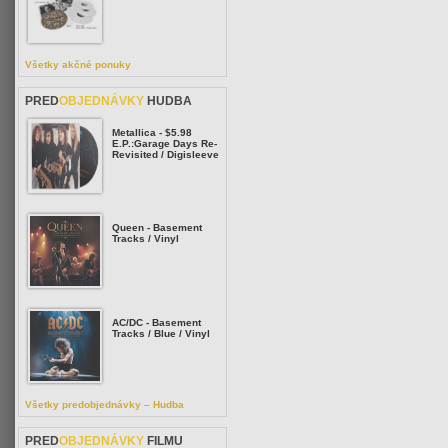
Všetky akčné ponuky
PRED
OBJEDNÁVKY
HUDBA
Metallica - $5.98
E.P.:Garage Days Re-
Revisited / Digisleeve
Queen - Basement
Tracks / Vinyl
AC/DC - Basement
Tracks / Blue / Vinyl
Všetky predobjednávky – Hudba
PRED
OBJEDNÁVKY
FILMU