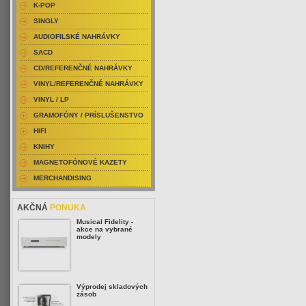
K-POP
SINGLY
AUDIOFILSKÉ NAHRÁVKY
SACD
CD/REFERENČNÉ NAHRÁVKY
VINYL/REFERENČNÉ NAHRÁVKY
VINYL / LP
GRAMOFÓNY / PRÍSLUŠENSTVO
HIFI
KNIHY
MAGNETOFÓNOVÉ KAZETY
MERCHANDISING
AKČNÁ
PONUKA
Musical Fidelity -
akce na vybrané
modely
Výprodej skladových
zásob