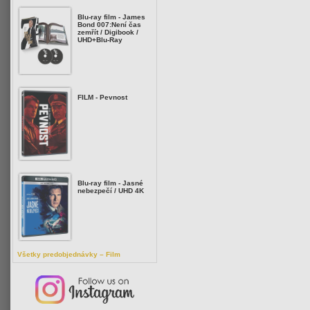
Blu-ray film - James
Bond 007:Není čas
zemřít / Digibook /
UHD+Blu-Ray
FILM - Pevnost
Blu-ray film - Jasné
nebezpečí / UHD 4K
Všetky predobjednávky – Film