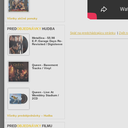
Všetky akčné ponuky
PRED
OBJEDNÁVKY
HUDBA
Späť na predchádzajúcu stránku
|
Zpět n
Metallica - $5.98
E.P.:Garage Days Re-
Revisited / Digisleeve
Queen - Basement
Tracks / Vinyl
Queen - Live At
Wembley Stadium /
2CD
Všetky predobjednávky – Hudba
PRED
OBJEDNÁVKY
FILMU