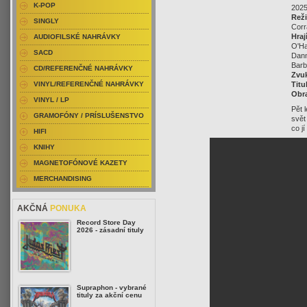
K-POP
2025
Reži
SINGLY
Corr
Hraj
AUDIOFILSKÉ NAHRÁVKY
O'Ha
SACD
Dann
Barb
CD/REFERENČNÉ NAHRÁVKY
Zvu
VINYL/REFERENČNÉ NAHRÁVKY
Titu
Obr
VINYL / LP
Pět 
GRAMOFÓNY / PRÍSLUŠENSTVO
svět
co j
HIFI
KNIHY
MAGNETOFÓNOVÉ KAZETY
MERCHANDISING
AKČNÁ
PONUKA
Record Store Day
2026 - zásadní tituly
Supraphon - vybrané
tituly za akční cenu