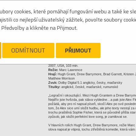
8595165306675
bory cookies, které pomáhají fungování webu a také ke sle
stili co nejlepší uživatelský zážitek, povolte soubory cook
Předvolby a klikněte na Přijmout.
6,03 €
Kliknite pre zväčšenie
ODMÍTNOUT
PŘIJMOUT
Strážny pes
Nechajte sa ľahko informovať o zmenách ceny a dostupnosti 
2007, USA, 103 min.
Režie:
Marc Lawrence
Hrají:
Hugh Grant, Drew Barrymore, Brad Garrett, Kristen J
Matthew Morrison
Zvuk:
Dolby Digital 5.1 anglicky, česky, maďarsky
Titulky:
anglické, české, maďarské, rumunské
„Legrační i okouzlující. Mezi Hugh Grantem a Drew Barrymor
Nejdřív jste hvězda, pak sláva vybledne…a pak jste Alex Fl
požádá, aby pro ní napsal píseň, skočí Alex po své poslední
tom, že Alex sice umí složit hudbu, ale jeho texty nestojí z
trochu praštěná Sophie Fisher, která se původně přišla starat
způsob, jak složit perfektní love song, je zamilovat se.
V hlavních rolích Hugh Grant, Drew Barrymore, režie Marc
slova napsal je vtipná, tochu ztřeštěná komedie, která vá