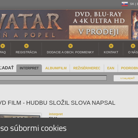
SK |
CZ | 
SK |
FAQ
REGISTRÁCIA
DODACIE A OBCH. PODMIENKY
KONTAKT
O NÁS
ĽADAŤ
INTERPRET
ALBUM/FILM
REŽISÉR/HEREC
EAN
PODROB
VD FILM - HUDBU SLOŽIL SLOVA NAPSAL
interpret
FILM
 so súbormi cookies
názov
Hudbu složil slova napsal
EAN