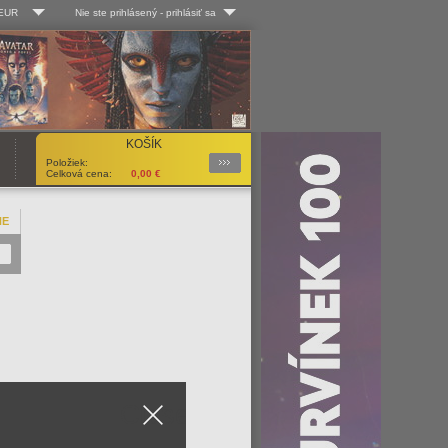
 EUR
Nie ste prihlásený
-
prihlásiť sa
Kč
Log-in
 EUR
Užív. meno:
KOŠÍK
Podrobnosti
Položiek:
Heslo:
Celková cena:
0,00
€
NE
Registrácia
Zabudli ste heslo?
Close