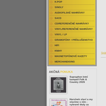
K-POP
SINGLY
AUDIOFILSKÉ NAHRÁVKY
SACD
CD/REFERENČNÉ NAHRÁVKY
VINYL/REFERENČNÉ NAHRÁVKY
VINYL / LP
GRAMOFÓNY / PRÍSLUŠENSTVO
HIFI
KNIHY
Spä
MAGNETOFÓNOVÉ KAZETY
MERCHANDISING
AKČNÁ
PONUKA
Supraphon letní
kampaň Folk &
Country 2026
Hurvínek slaví a my
slavíme s ním -
vybrané tituly za