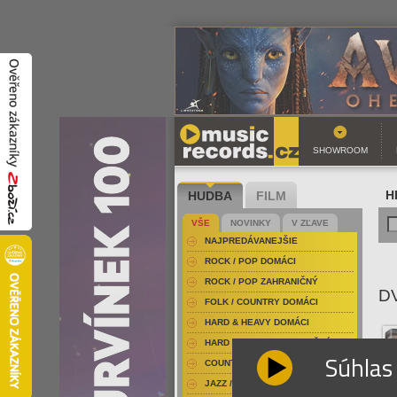
SHOWROOM
HUDBA
FILM
H
VŠE
NOVINKY
V ZĽAVE
NAJPREDÁVANEJŠIE
ROCK / POP DOMÁCI
ROCK / POP ZAHRANIČNÝ
D
FOLK / COUNTRY DOMÁCI
HARD & HEAVY DOMÁCI
HARD & HEAVY ZAHRANIČNÝ
Súhlas
COUNTRY
JAZZ / BLUES