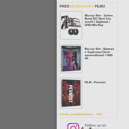
PRED
OBJEDNÁVKY
FILMU
Blu-ray film - James
Bond 007:Není čas
zemřít / Digibook /
UHD+Blu-Ray
Blu-ray film - Batman
v Superman:Úsvit
spravedlnosti / UHD
4K
FILM - Pevnost
Všetky predobjednávky – Film