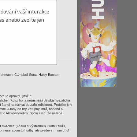
dování vaší interakce
ies anebo zvolte jen
DVD na dodanie ihneď
tohto titulu:
Strážiť ≫
ohnston, Campbell Scott, Haley Bennett,
e to opravdu jiskří.“
etcher. Když ho ta nejjasnější dětská hvězdička
 šanci na návrat do záře reflektorů. Problém je v
a moc. A tady do hry vstupuje milá, nadaná a
 o Alexovi květiny. Spolu zjistí, že nejlepší
 Lawrence (Láska s výstrahou) Hudbu složil,
m přinese spoustu hudby, ale především smíchu!