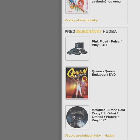
zvýhodněnou cenu
Všetky akčné ponuky
PRED
OBJEDNÁVKY
HUDBA
Pink Floyd - Pulse /
Vinyl / 4LP
Queen - Queen
Budapest / DVD
Metallica - Stone Cold
Crazy? So What /
Limited / Picture /
Vinyl / 7"
Všetky predobjednávky – Hudba