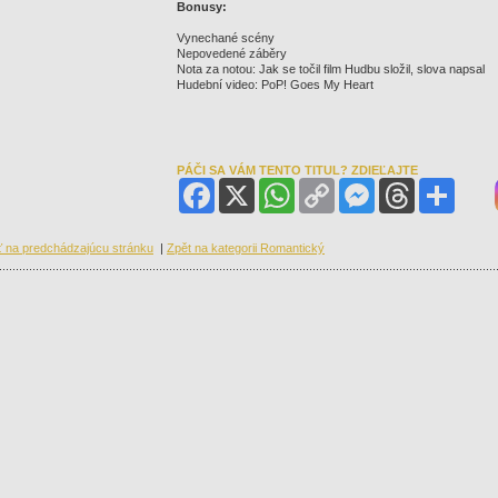
Bonusy:
Vynechané scény
Nepovedené záběry
Nota za notou: Jak se točil film Hudbu složil, slova napsal
Hudební video: PoP! Goes My Heart
PÁČI SA VÁM TENTO TITUL? ZDIEĽAJTE
Facebook
X
WhatsApp
Copy
Messenger
Threads
Share
Link
ť na predchádzajúcu stránku
|
Zpět na kategorii Romantický