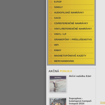
K-POP
SINGLY
AUDIOFILSKÉ NAHRÁVKY
SACD
CD/REFERENČNÉ NAHRÁVKY
VINYL/REFERENČNÉ NAHRÁVKY
VINYL / LP
GRAMOFÓNY / PRÍSLUŠENSTVO
HIFI
KNIHY
MAGNETOFÓNOVÉ KAZETY
MERCHANDISING
AKČNÁ
PONUKA
Akční nabídka Edel
Supraphon -
katalogová kampaň
Spä
listopad 2024