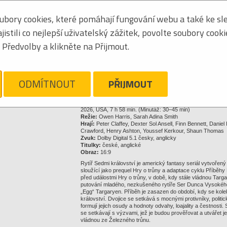
8595731308751
bory cookies, které pomáhají fungování webu a také ke sle
stili co nejlepší uživatelský zážitek, povolte soubory cook
Předvolby a klikněte na Přijmout.
40,78 €
Kliknite pre zväčšenie
ODMÍTNOUT
PŘIJMOUT
Strážny pes
Nechajte sa ľahko informovať o zmenách ceny a dostupnosti 
2026, USA, 7 h 58 min. (Minutáž: 30–45 min)
Režie:
Owen Harris, Sarah Adina Smith
Hrají:
Peter Claffey, Dexter Sol Ansell, Finn Bennett, Daniel
Crawford, Henry Ashton, Youssef Kerkour, Shaun Thomas
Zvuk:
Dolby Digital 5.1 česky, anglicky
Titulky:
české, anglické
Obraz:
16:9
Rytíř Sedmi království je americký fantasy seriál vytvoře
sloužící jako prequel Hry o trůny a adaptace cyklu Příběhy
před událostmi Hry o trůny, v době, kdy stále vládnou Targa
putování mladého, nezkušeného rytíře Ser Dunca Vysokéh
„Egg“ Targaryen. Příběh je zasazen do období, kdy se kole
království. Dvojice se setkává s mocnými protivníky, polit
formují jejich osudy a hodnoty odvahy, loajality a čestnosti
se setkávají s výzvami, jež je budou prověřovat a utvářet 
vládnou ze Železného trůnu.