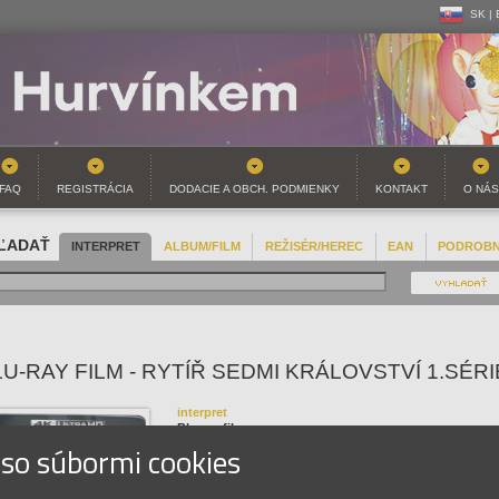
SK |
CZ | 
SK |
FAQ
REGISTRÁCIA
DODACIE A OBCH. PODMIENKY
KONTAKT
O NÁS
ĽADAŤ
INTERPRET
ALBUM/FILM
REŽISÉR/HEREC
EAN
PODROB
U-RAY FILM - RYTÍŘ SEDMI KRÁLOVSTVÍ 1.SÉRI
interpret
Blu-ray film
 so súbormi cookies
názov
Rytíř sedmi království 1.série / 2UHD 4K
EAN