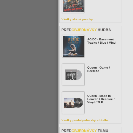
Všetky akčné ponuky
PRED
OBJEDNÁVKY
HUDBA
AC/DC - Basement
Tracks / Blue / Vinyl
Queen - Game /
Reedice
Queen - Made In
Heaven / Reedice /
Vinyl / 2LP
Všetky predobjednávky – Hudba
PRED
OBJEDNÁVKY
FILMU