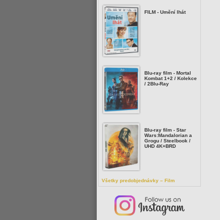
FILM - Umění lhát
Blu-ray film - Mortal
Kombat 1+2 / Kolekce
/ 2Blu-Ray
Blu-ray film - Star
Wars:Mandalorian a
Grogu / Steelbook /
UHD 4K+BRD
Všetky predobjednávky – Film