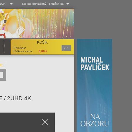
 EUR
Nie ste prihlásený
-
prihlásiť sa
Kč
Log-in
 EUR
Užív. meno:
KOŠÍK
Podrobnosti
Položiek:
Heslo:
Celková cena:
0,00
€
NE
Registrácia
Zabudli ste heslo?
E / 2UHD 4K
Close