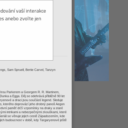
dování vaší interakce
ies anebo zvolte jen
Titul na dodanie ihneď
tohto titulu:
Strážiť ≫
 Ings, Sam Spruell, Bertie Carvel, Tanzyn
ný Irou Parkerem a Georgem R. R. Martinem,
 Dunka a Egga. Děj se odehrává přibližně 90 let
ryenové a draci jsou součástí legend. Sleduje
o, kterého doprovází jeho drobný panoš Aegon
ktivní paměť drží vzpomínky na draky a staré
ickými intrikami a nebezpečnými zkouškami, které
. Seriál se věnuje jejich cestě Západozemím, kde
jejich budoucnost v době, kdy Targaryenové ještě