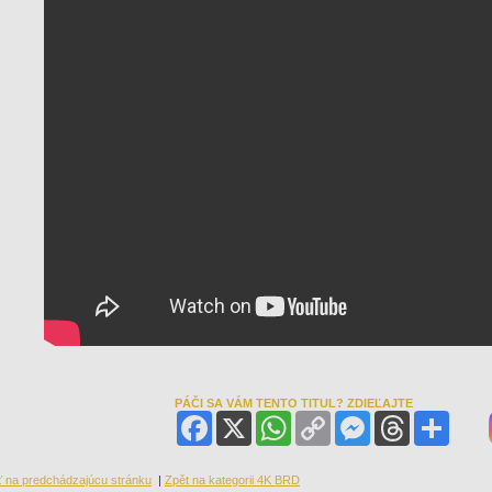
PÁČI SA VÁM TENTO TITUL? ZDIEĽAJTE
Facebook
X
WhatsApp
Copy
Messenger
Threads
Share
Link
ť na predchádzajúcu stránku
|
Zpět na kategorii 4K BRD