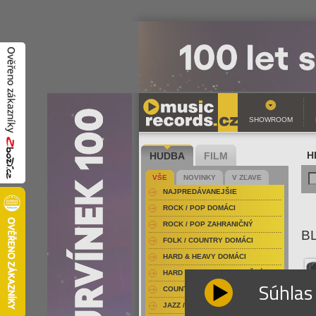
SHOWROOM
HUDBA
FILM
H
VŠE
NOVINKY
V ZĽAVE
NAJPREDÁVANEJŠIE
ROCK / POP DOMÁCI
ROCK / POP ZAHRANIČNÝ
BL
FOLK / COUNTRY DOMÁCI
HARD & HEAVY DOMÁCI
HARD & HEAVY ZAHRANIČNÝ
Súhlas
COUNTRY
JAZZ / BLUES