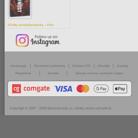
Všetky predobjednávky – Film
Homepage
Obchodné podmienky
Ochrana OÚ
Aktuality
Katalóg
Registrácia
Kontakt
Zásady ochrany osobných údajov
Copyright © 2007 - 2026
Musicrecords.cz
, všetky práva vyhradené.