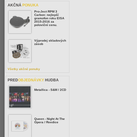
AKČNÁ
PONUKA
Pro-Ject RPM 3
Carbon: nejlepší
gramofon roku EISA
2015-2016 za
poloviční cenu.
Výprodej skladových
zásob
Všetky akčné ponuky
PRED
OBJEDNÁVKY
HUDBA
Metallica - S&M / 2CD
Queen - Night At The
Opera / Reedice