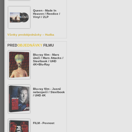
Queen - Made In
Heaven / Reedice /
Vinyl / 2LP
Všetky predobjednávky – Hudba
PRED
OBJEDNÁVKY
FILMU
Blu-ray film - Mars
útočí / Mars Attacks /
Steelbook / UHD
4K+Blu-Ray
Blu-ray film - Jasné
nebezpečí / Steelbook
/ UHD 4K
FILM - Pevnost