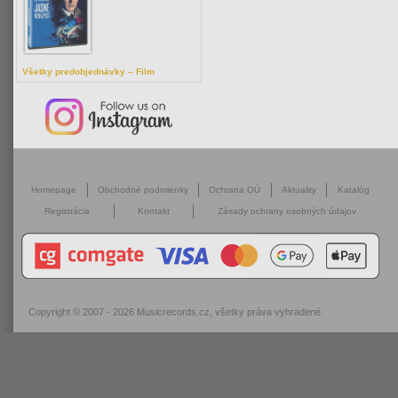
Všetky predobjednávky – Film
Homepage
Obchodné podmienky
Ochrana OÚ
Aktuality
Katalóg
Registrácia
Kontakt
Zásady ochrany osobných údajov
Copyright © 2007 - 2026
Musicrecords.cz
, všetky práva vyhradené.