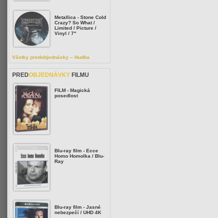
Metallica - Stone Cold
Crazy? So What /
Limited / Picture /
Vinyl / 7"
Všetky predobjednávky – Hudba
PRED
OBJEDNÁVKY
FILMU
FILM - Magická
posedlost
Blu-ray film - Ecce
Homo Homolka / Blu-
Ray
Blu-ray film - Jasné
nebezpečí / UHD 4K