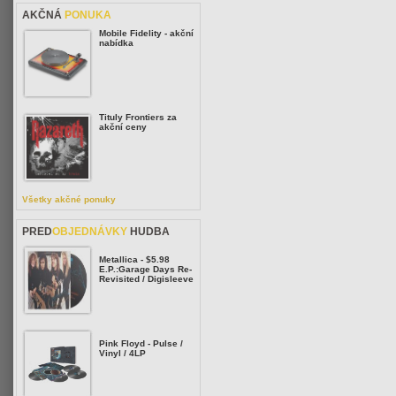
AKČNÁ
PONUKA
Mobile Fidelity - akční
nabídka
Tituly Frontiers za
akční ceny
Všetky akčné ponuky
PRED
OBJEDNÁVKY
HUDBA
Metallica - $5.98
E.P.:Garage Days Re-
Revisited / Digisleeve
Pink Floyd - Pulse /
Vinyl / 4LP