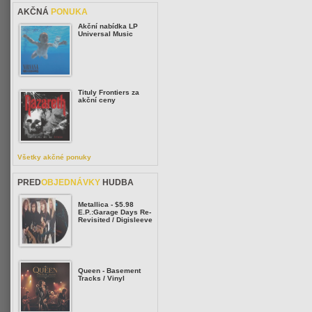
AKČNÁ
PONUKA
Akční nabídka LP
Universal Music
Tituly Frontiers za
akční ceny
Všetky akčné ponuky
PRED
OBJEDNÁVKY
HUDBA
Metallica - $5.98
E.P.:Garage Days Re-
Revisited / Digisleeve
Queen - Basement
Tracks / Vinyl