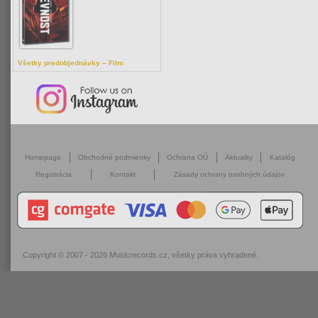
Všetky predobjednávky – Film
Homepage
Obchodné podmienky
Ochrana OÚ
Aktuality
Katalóg
Registrácia
Kontakt
Zásady ochrany osobných údajov
Copyright © 2007 - 2026
Musicrecords.cz
, všetky práva vyhradené.