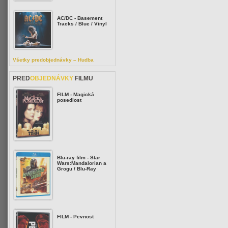
AC/DC - Basement
Tracks / Blue / Vinyl
Všetky predobjednávky – Hudba
PRED
OBJEDNÁVKY
FILMU
FILM - Magická
posedlost
Blu-ray film - Star
Wars:Mandalorian a
Grogu / Blu-Ray
FILM - Pevnost