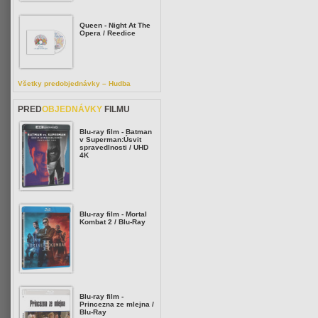
Queen - Night At The
Opera / Reedice
Všetky predobjednávky – Hudba
PRED
OBJEDNÁVKY
FILMU
Blu-ray film - Batman
v Superman:Úsvit
spravedlnosti / UHD
4K
Blu-ray film - Mortal
Kombat 2 / Blu-Ray
Blu-ray film -
Princezna ze mlejna /
Blu-Ray