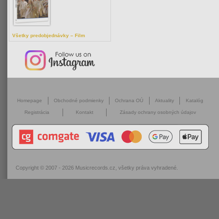
Všetky predobjednávky – Film
Homepage
Obchodné podmienky
Ochrana OÚ
Aktuality
Katalóg
Registrácia
Kontakt
Zásady ochrany osobných údajov
Copyright © 2007 - 2026
Musicrecords.cz
, všetky práva vyhradené.