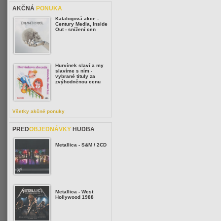
AKČNÁ
PONUKA
Katalogová akce -
Century Media, Inside
Out - snížení cen
Hurvínek slaví a my
slavíme s ním -
vybrané tituly za
zvýhodněnou cenu
Všetky akčné ponuky
PRED
OBJEDNÁVKY
HUDBA
Metallica - S&M / 2CD
Metallica - West
Hollywood 1988