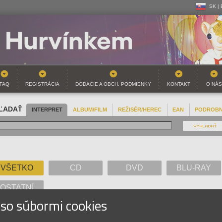
SK |
CZ | 
SK |
FAQ
REGISTRÁCIA
DODACIE A OBCH. PODMIENKY
KONTAKT
O NÁS
ĽADAŤ
INTERPRET
ALBUM/FILM
REŽISÉR/HEREC
EAN
PODROB
VŠETKO
CD
DVD
BLU-RAY
OSTATNÍ
 so súbormi cookies
A
B
C
D
E
F
G
H
I
J
K
L
M
N
O
P
Q
R
S
T
U