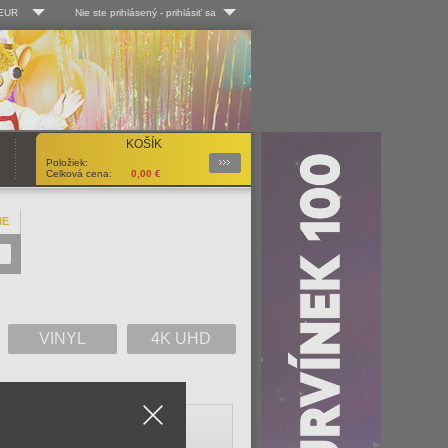
 EUR
Nie ste prihlásený
-
prihlásiť sa
Kč
Log-in
 EUR
Užív. meno:
KOŠÍK
Podrobnosti
Položiek:
Heslo:
Celková cena:
0,00
€
NE
Registrácia
Zabudli ste heslo?
VINYL
4K UHD
Close
V
W
X
Y
Z
Všetko