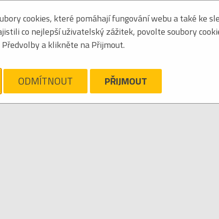
bory cookies, které pomáhají fungování webu a také ke sle
Zoradiť podľa:
mená
stili co nejlepší uživatelský zážitek, povolte soubory cook
Tabuľkový výpis
Předvolby a klikněte na Přijmout.
OMEDIE
ám ľúto, ale pre daný žáner/kategóriu nie sú v katalógu žiadne položky.
ODMÍTNOUT
PŘIJMOUT