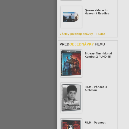
Queen - Made In
Heaven / Reedice
Všetky predobjednávky – Hudba
PRED
OBJEDNÁVKY
FILMU
Blu-ray film - Mortal
Kombat 2 / UHD 4K
FILM - Vánoce s
Alžbětou
FILM - Pevnost