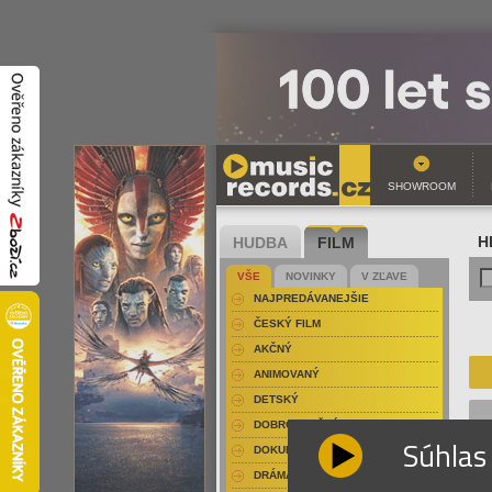
SHOWROOM
HUDBA
FILM
H
VŠE
NOVINKY
V ZĽAVE
NAJPREDÁVANEJŠIE
ČESKÝ FILM
AKČNÝ
ANIMOVANÝ
DETSKÝ
DOBRODRUŽNÝ
Súhlas
DOKUMENT-PRÍRODOPISNÝ
DRÁMA