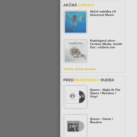
AKČNÁ
PONUKA
Akční nabídka LP
Universal Music
Katalogová akce -
Century Media, Inside
Out - snížení cen
Všetky akčné ponuky
PRED
OBJEDNÁVKY
HUDBA
Queen - Night At The
Opera / Reedice /
Vinyl
Queen - Game /
Reedice