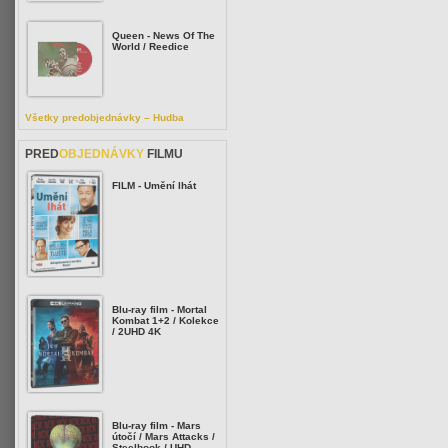
Queen - News Of The
World / Reedice
Všetky predobjednávky – Hudba
PRED
OBJEDNÁVKY
FILMU
FILM - Umění lhát
Blu-ray film - Mortal
Kombat 1+2 / Kolekce
/ 2UHD 4K
Blu-ray film - Mars
útočí / Mars Attacks /
Steelbook / UHD