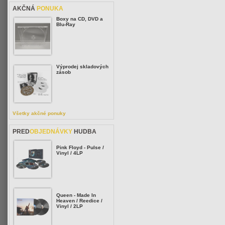
AKČNÁ
PONUKA
Boxy na CD, DVD a
Blu-Ray
Výprodej skladových
zásob
Všetky akčné ponuky
PRED
OBJEDNÁVKY
HUDBA
Pink Floyd - Pulse /
Vinyl / 4LP
Queen - Made In
Heaven / Reedice /
Vinyl / 2LP