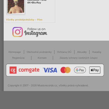
4K+Blu-Ray
Všetky predobjednávky – Film
Homepage
Obchodné podmienky
Ochrana OÚ
Aktuality
Katalóg
Registrácia
Kontakt
Zásady ochrany osobných údajov
Copyright © 2007 - 2026
Musicrecords.cz
, všetky práva vyhradené.