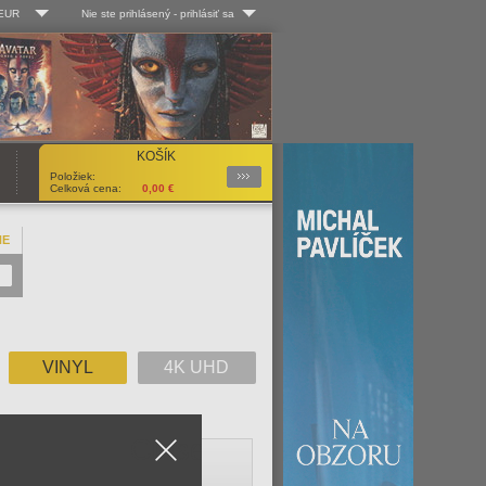
 EUR
Nie ste prihlásený
-
prihlásiť sa
Kč
Log-in
 EUR
Užív. meno:
KOŠÍK
Podrobnosti
Položiek:
Heslo:
Celková cena:
0,00
€
NE
Registrácia
Zabudli ste heslo?
VINYL
4K UHD
Close
V
W
X
Y
Z
Všetko