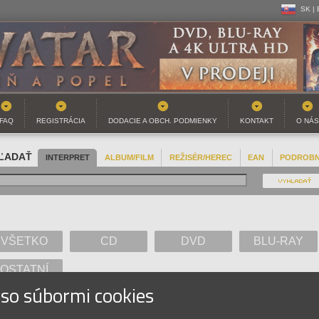
SK |
CZ | 
SK |
FAQ
REGISTRÁCIA
DODACIE A OBCH. PODMIENKY
KONTAKT
O NÁS
ĽADAŤ
INTERPRET
ALBUM/FILM
REŽISÉR/HEREC
EAN
PODROB
VŠETKO
CD
DVD
BLU-RAY
OSTATNÍ
 so súbormi cookies
A
B
C
D
E
F
G
H
I
J
K
L
M
N
O
P
Q
R
S
T
U