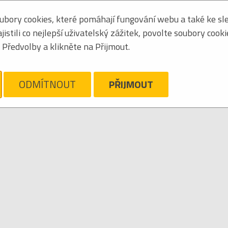
bory cookies, které pomáhají fungování webu a také ke sle
Zoradiť podľa:
mená
stili co nejlepší uživatelský zážitek, povolte soubory cook
Tabuľkový výpis
Předvolby a klikněte na Přijmout.
OMEDIE
ám ľúto, ale pre daný žáner/kategóriu nie sú v katalógu žiadne položky.
Zrušiť filter
ODMÍTNOUT
PŘIJMOUT