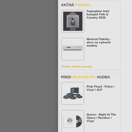
AKČNÁ
PONUKA
Supraphon letní
kampaň Folk &
Country 2026
Musical Fidelity -
akce na vybrané
modely
Všetky akčné ponuky
PRED
OBJEDNÁVKY
HUDBA
Pink Floyd - Pulse /
Vinyl / 4LP
Queen - Night At The
Opera / Reedice /
Vinyl