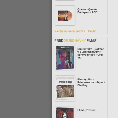
Queen - Queen
Budapest / 2CD
Všetky predobjednávky – Hudba
PRED
OBJEDNÁVKY
FILMU
Blu-ray film - Batman
v Superman:Úsvit
spravedlnosti / UHD
4K
Blu-ray film -
Princezna ze mlejna /
Blu-Ray
FILM - Pevnost