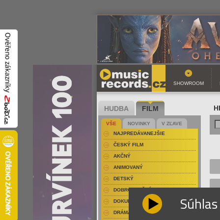
SHOWROOM
HUDBA
FILM
H
VŠE
NOVINKY
V ZĽAVE
NAJPREDÁVANEJŠIE
ČESKÝ FILM
AKČNÝ
ANIMOVANÝ
DETSKÝ
DOBRODRUŽNÝ
Súhlas
DOKUMENT-PRÍRODOPISNÝ
DRÁMA