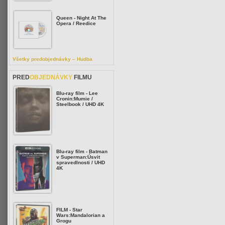
Queen - Night At The
Opera / Reedice
Všetky predobjednávky – Hudba
PRED
OBJEDNÁVKY
FILMU
Blu-ray film - Lee
Cronin:Mumie /
Steelbook / UHD 4K
Blu-ray film - Batman
v Superman:Úsvit
spravedlnosti / UHD
4K
FILM - Star
Wars:Mandalorian a
Grogu