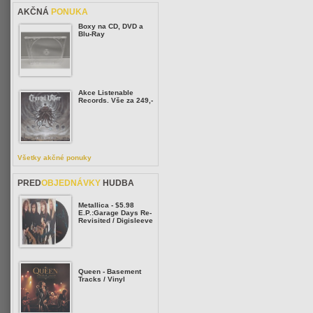
AKČNÁ
PONUKA
Boxy na CD, DVD a
Blu-Ray
Akce Listenable
Records. Vše za 249,-
Všetky akčné ponuky
PRED
OBJEDNÁVKY
HUDBA
Metallica - $5.98
E.P.:Garage Days Re-
Revisited / Digisleeve
Queen - Basement
Tracks / Vinyl