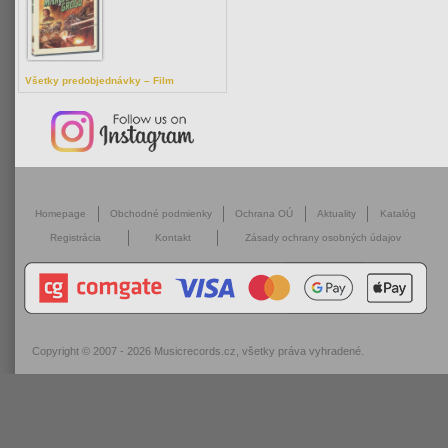
Všetky predobjednávky – Film
Homepage
Obchodné podmienky
Ochrana OÚ
Aktuality
Katalóg
Registrácia
Kontakt
Zásady ochrany osobných údajov
Copyright © 2007 - 2026
Musicrecords.cz
, všetky práva vyhradené.